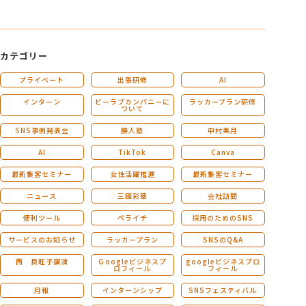
カテゴリー
プライベート
出張研修
AI
インターン
ビーラブカンパニーに
ラッカープラン研修
ついて
SNS事例発表会
勝人塾
中村美月
AI
TikTok
Canva
最新集客セミナー
女性活躍推進
最新集客セミナー
ニュース
三國彩華
会社訪問
便利ツール
ペライチ
採用のためのSNS
サービスのお知らせ
ラッカープラン
SNSのQ&A
西 良旺子講演
Ｇoogleビジネスプ
googleビジネスプロ
ロフィール
フィール
月報
インターンシップ
SNSフェスティバル