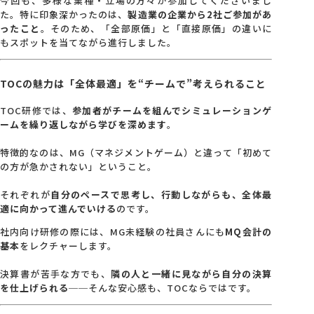
今回も、多様な業種・立場の方々が参加してくださいまし
た。特に印象深かったのは、
製造業の企業から2社ご参加があ
ったこと
。そのため、「全部原価」と「直接原価」の違いに
会社概要
もスポットを当てながら進行しました。
アクセス
TOCの魅力は「全体最適」を“チームで”考えられること
TOC研修では、
参加者がチームを組んでシミュレーションゲ
採用情報
ームを繰り返しながら学びを深めます
。
特徴的なのは、MG（マネジメントゲーム）と違って「初めて
お問い合わせ
の方が急かされない」ということ。
それぞれが
自分のペースで思考し、行動しながらも、全体最
適に向かって進んでいける
のです。
社内向け研修の際には、MG未経験の社員さんにも
MQ会計の
基本
をレクチャーします。
決算書が苦手な方でも、
隣の人と一緒に見ながら自分の決算
を仕上げられる
──そんな安心感も、TOCならではです。