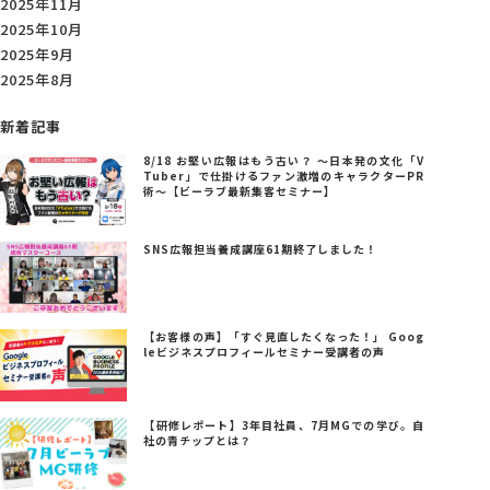
2025年11月
2025年10月
2025年9月
2025年8月
新着記事
8/18 お堅い広報はもう古い？ ～日本発の文化「V
Tuber」で仕掛けるファン激増のキャラクターPR
術～【ビーラブ最新集客セミナー】
SNS広報担当養成講座61期終了しました！
【お客様の声】「すぐ見直したくなった！」 Goog
leビジネスプロフィールセミナー受講者の声
【研修レポート】3年目社員、7月MGでの学び。自
社の青チップとは？