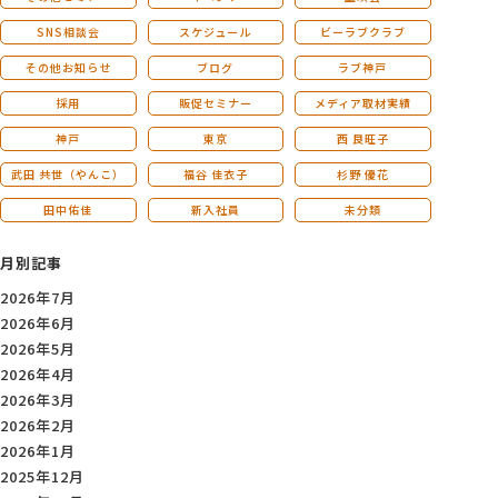
SNS相談会
スケジュール
ビーラブクラブ
その他お知らせ
ブログ
ラブ神戸
採用
販促セミナー
メディア取材実績
神戸
東京
西 良旺子
武田 共世（やんこ）
福谷 佳衣子
杉野 優花
田中佑佳
新入社員
未分類
月別記事
2026年7月
2026年6月
2026年5月
2026年4月
2026年3月
2026年2月
2026年1月
2025年12月