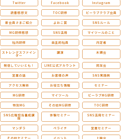
Twitter
Facebook
Instagram
読書感想文
TOC研修
ビーラブクラブ会員
新会員さまご紹介
よおこ賞
SNSルール
MG研修感想
SNS活用
マイツールのこと
社内研修
自主的社員
内定者
ストレングスファイン
講演
木鶏会
ダー
発信していいとも！
LINE公式アカウント
同友会
営業の話
お客様の声
SNS実践例
アクセス解析
お役立ち情報
セミナー
MG研修
マイツール
ビーラブMG研修
特別MG
その他MG研修
TOC研修
SNS広報担当養成講
体験セミナー
SNS活用セミナー
座
マンダラ
ペライチ
営業セミナー
その他セミナー
イベント
上映会