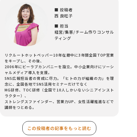
者、エリヤンフ・ゴールドラット博士が提唱した生産管理・改善のための理論体系
で、博士の著書「ザ・ゴール」は世界的ベストセラーとなり、多くの企業でTOCが取
■ 投稿者
り入れられ劇的な改善結果を出してきました。しかし、日本...
西 良旺子
■ 担当
経営/集客/チーム作りコンサル
ティング
リクルートホットペッパー10年在籍中に3年間全国TOP営業
をキープし、その後、
2006年にビーラブカンパニーを設立。中小企業向けにソーシ
ャルメディア導入を支援。
SNS広報担当者の育成に尽力。「ヒトの力が組織の力」を理
念に、全国各地でSNS活用セミナーだけでなく
MG研修、TOC研修（全国で10人しかいないシニアインスト
ラクター）、
ストレングスファインダー、営業力UP、女性活躍推進などで
講師をつとめる。
この投稿者の記事をもっと読む