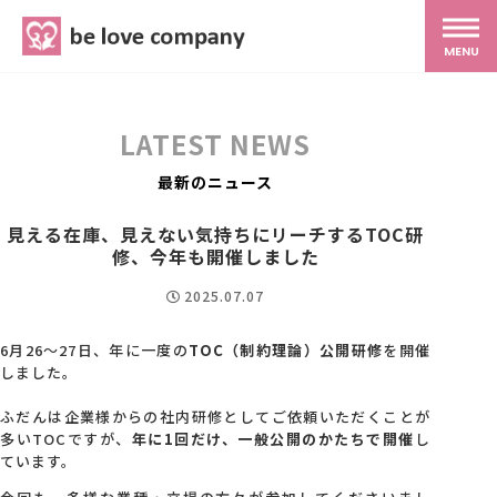
belove.co.jp
MENU
ホーム
LATEST NEWS
サービス
最新のニュース
見える在庫、見えない気持ちにリーチするTOC研
SNS広報
修、今年も開催しました
2025.07.07
MG研修
6月26〜27日、年に一度の
TOC（制約理論）公開研修
を開催
しました。
スタッフ紹介
ふだんは企業様からの社内研修としてご依頼いただくことが
多いTOCですが、
年に1回だけ、一般公開のかたちで開催
し
ています。
最新ブログ