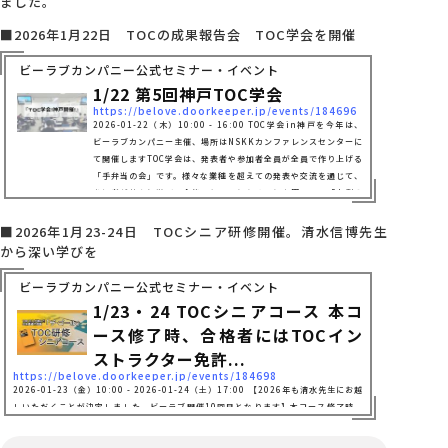
ました。
■2026年1月22日 TOCの成果報告会 TOC学会を開催
ビーラブカンパニー公式セミナー・イベント
1/22 第5回神戸TOC学会
https://belove.doorkeeper.jp/events/184696
2026-01-22（木）10:00 - 16:00 TOC学会in神戸を今年は、
ビーラブカンパニー主催、場所はNSKKカンファレンスセンターに
て開催しますTOC学会は、発表者や参加者全員が全員で作り上げる
「手弁当の会」です。様々な業種を超えての発表や交流を通じて、
参加者が共々に学び、今後のヒントとなることを願っての「事例発
表のシャワーの場」です。理論を学び、実践をするだけでは継続も
改善も行き詰まります。そこで、これを打破するためには、仲間と
■2026年1月23-24日 TOCシニア研修開催。清水信博先生
他人の事例を聞き、交流を通じて刺激を受けることが一番です。こ
から深い学びを
れが仲間と一緒に継続的改善...
ビーラブカンパニー公式セミナー・イベント
1/23・24 TOCシニアコース 本コ
ース修了時、合格者にはTOCイン
ストラクター免許...
https://belove.doorkeeper.jp/events/184698
2026-01-23（金）10:00 - 2026-01-24（土）17:00 【2026年も清水先生にお越
しいただくことが決定しました。ビーラブ開催10回目となります】本コース修了時、
合格者にはTOCジュニア研修インストラクター免許が交付されます！！TOCとは、Th
eory of constraint のことで、日本語では制約条件の理論と言われます。物理学