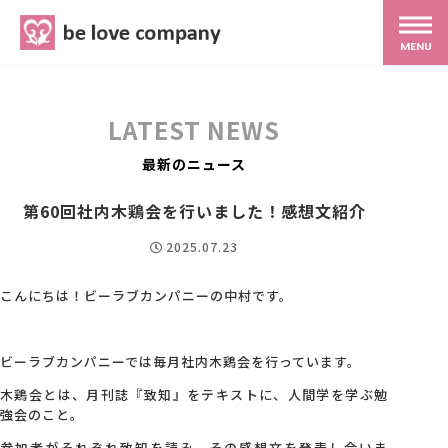
belove.co.jp
MENU
ホーム
LATEST NEWS
サービス
最新のニュース
第60回社内木鶏会を行いました！感想文紹介
SNS広報
2025.07.23
MG研修
こんにちは！ビーラブカンパニーの中村です。
スタッフ紹介
ビーラブカンパニーでは毎月社内木鶏会を行っています。
木鶏会とは、月刊誌『致知』をテキストに、人間学を学ぶ勉
強会のこと。
最新ブログ
参加者がそれぞれ致知を読み、その感想文を発表し合いま