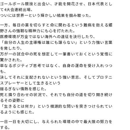
ゴールボール競技と出会い、才能を開花させ、日本代表とし
て4大会連続出場、
ついには世界一という輝かしい結果を掴み取った。
一方、毎日の薬を切らすと命に関わるという難病を抱える姫
野さんの強靭な精神力にも心を打たれた。
医療環境が万全ではない海外への遠征を決行したり、
「自分の人生の主導権は誰にも譲らない」という力強い言葉
を発したり、
万が一の試合中の死を想定して一筆書いておくという覚悟に
驚かされた。
単なるポジティブ思考ではなく、自身の運命を受け入れつつ
も、
決してそれに支配されないという強い意志、そしてプロテニ
スプレーヤーとして生きるという
揺るぎない情熱を感じた。
死と隣り合わせの状況で、それでも自分の道を切り開き続け
るその姿勢に
「生きるとは何か」という根源的な問いを突きつけられてい
るようにも感じた。
一日一日を大切にし、与えられた環境の中で最大限の努力を
する。