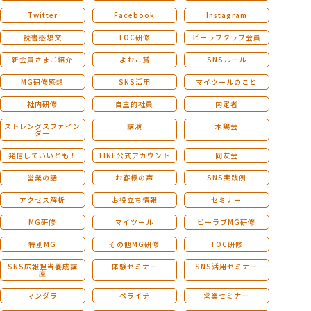
Twitter
Facebook
Instagram
読書感想文
TOC研修
ビーラブクラブ会員
新会員さまご紹介
よおこ賞
SNSルール
MG研修感想
SNS活用
マイツールのこと
社内研修
自主的社員
内定者
ストレングスファイン
講演
木鶏会
ダー
発信していいとも！
LINE公式アカウント
同友会
営業の話
お客様の声
SNS実践例
アクセス解析
お役立ち情報
セミナー
MG研修
マイツール
ビーラブMG研修
特別MG
その他MG研修
TOC研修
SNS広報担当養成講
体験セミナー
SNS活用セミナー
座
マンダラ
ペライチ
営業セミナー