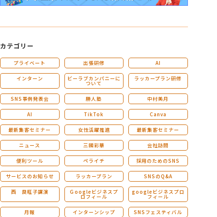
カテゴリー
プライベート
出張研修
AI
インターン
ビーラブカンパニーに
ラッカープラン研修
ついて
SNS事例発表会
勝人塾
中村美月
AI
TikTok
Canva
最新集客セミナー
女性活躍推進
最新集客セミナー
ニュース
三國彩華
会社訪問
便利ツール
ペライチ
採用のためのSNS
サービスのお知らせ
ラッカープラン
SNSのQ&A
西 良旺子講演
Ｇoogleビジネスプ
googleビジネスプロ
ロフィール
フィール
月報
インターンシップ
SNSフェスティバル