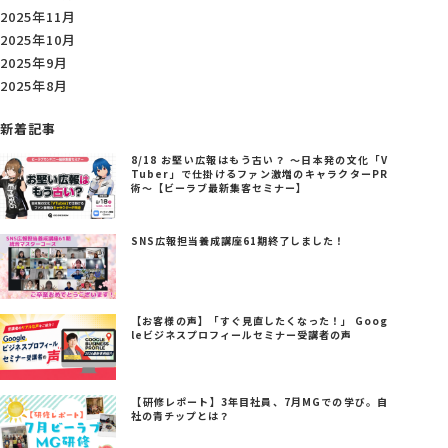
2025年11月
2025年10月
2025年9月
2025年8月
新着記事
8/18 お堅い広報はもう古い？ ～日本発の文化「V
Tuber」で仕掛けるファン激増のキャラクターPR
術～【ビーラブ最新集客セミナー】
SNS広報担当養成講座61期終了しました！
【お客様の声】「すぐ見直したくなった！」 Goog
leビジネスプロフィールセミナー受講者の声
【研修レポート】3年目社員、7月MGでの学び。自
社の青チップとは？