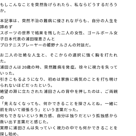
もしこんなことを突然告げられたら、私ならどうするだろう
か。
本記事は、突然不治の難病に侵されながらも、自分の人生を
諦めず
スポーツの世界で結果を残した二人の女性、ゴールボール女
子日本代表の浦田理恵さんと
プロテニスプレーヤーの姫野ナルさんの対談だ。
お二人の壮絶な人生と、そこからの選択に強く胸を打たれ
た。
浦田さんは20歳の時、突然難病を発症。徐々に視力を失って
いった。
引きこもるようになり、初めは家族に病気のことを打ち明け
られないほどだったという。
絶望の淵に立たされた浦田さんの背中を押したのは、ご両親
の
「見えなくなっても、何かできることを探さんとね。一緒に
前を向いて頑張ろう」という言葉だった。
何もできないという無力感、自分は独りだという孤独感から
救い出す言葉だと感じた。
実際に浦田さんは失っていく視力の中でも何かできることを
探し始め、