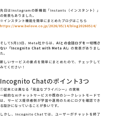
先日はInstagramの新機能「Instants（インスタント）」
会社概要
の発表もありました。
※インスタント機能を簡単にまとめたブログはこちら
https://www.belove.co.jp/2026/05/14/blog20260514/
アクセス
そして5月13日、Meta社からは、
AIとの会話ログを一切残さ
採用情報
ない「Incognito Chat with Meta AI」
の発表がありまし
た。
お問い合わせ
新しいサービスの要点を簡単にまとめたので、チェックして
みてください！
Incognito Chatのポイント3つ
①従来とは異なる「完全なプライバシー」の実現
一般的なAIチャットサービスや既存のシークレットモードで
は、サービス提供者側が学習や運用のためにログを確認でき
る設計になっていることが多いです。
しかし、Incognito Chatでは、ユーザーがチャットを終了