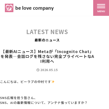
belove.co.jp
MENU
ホーム
LATEST NEWS
サービス
最新のニュース
【最新AIニュース】Metaが「Incognito Chat」
を発表―会話ログを残さない完全プライベートなA
SNS広報
I利用へ
2026.05.15
MG研修
こんにちは、ビーラブの中村です
スタッフ紹介
SNS広報を担う皆さん、
SNS、AIの最新情報について、アンテナ張っていますか？
最新ブログ