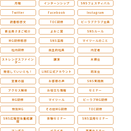
月報
インターンシップ
SNSフェスティバル
Twitter
Facebook
Instagram
読書感想文
TOC研修
ビーラブクラブ会員
新会員さまご紹介
よおこ賞
SNSルール
MG研修感想
SNS活用
マイツールのこと
社内研修
自主的社員
内定者
ストレングスファイン
講演
木鶏会
ダー
発信していいとも！
LINE公式アカウント
同友会
営業の話
お客様の声
SNS実践例
アクセス解析
お役立ち情報
セミナー
MG研修
マイツール
ビーラブMG研修
特別MG
その他MG研修
TOC研修
SNS広報担当養成講
体験セミナー
SNS活用セミナー
座
マンダラ
ペライチ
営業セミナー