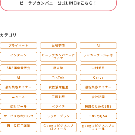
ビーラブカンパニー公式LINEはこちら！
カテゴリー
プライベート
出張研修
AI
インターン
ビーラブカンパニーに
ラッカープラン研修
ついて
SNS事例発表会
勝人塾
中村美月
AI
TikTok
Canva
最新集客セミナー
女性活躍推進
最新集客セミナー
ニュース
三國彩華
会社訪問
便利ツール
ペライチ
採用のためのSNS
サービスのお知らせ
ラッカープラン
SNSのQ&A
西 良旺子講演
Ｇoogleビジネスプ
googleビジネスプロ
ロフィール
フィール