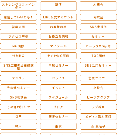
ストレングスファイン
講演
木鶏会
ダー
発信していいとも！
LINE公式アカウント
同友会
営業の話
お客様の声
SNS実践例
アクセス解析
お役立ち情報
セミナー
MG研修
マイツール
ビーラブMG研修
特別MG
その他MG研修
TOC研修
SNS広報担当養成講
体験セミナー
SNS活用セミナー
座
マンダラ
ペライチ
営業セミナー
その他セミナー
イベント
上映会
SNS相談会
スケジュール
ビーラブクラブ
その他お知らせ
ブログ
ラブ神戸
採用
販促セミナー
メディア取材実績
神戸
東京
西 良旺子