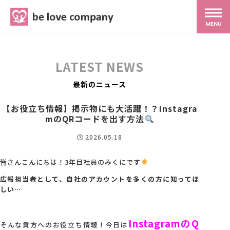
belove.co.jp
MENU
ホーム
LATEST NEWS
サービス
最新のニュース
【お役立ち情報】掲示物にも大活躍！？Instagra
SNS広報
mのQRコードを出す方法
2026.05.18
MG研修
皆さんこんにちは！3年目社員のみくにです
広報担当者として、自社のアカウントを多くの方に知ってほ
スタッフ紹介
しい…
最新ブログ
InstagramのQ
そんな貴方へのお役立ち情報！今日は