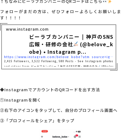
↑ちなみにビーラブカンパニーのQRコードはこちら
フォローがまだの方は、ぜひフォローよろしくお願いしま
す！！！！
www.instagram.com
ビーラブカンパニー | 神戸のSNS
広報・研修の会社
(@belove_k
obe) • Instagram p...
https://www.instagram.com/belove_kobe?utm_source=ig_web_button_share_sheet&igsh=ZDNlZDc0MzIxNw==
2,415 Followers, 3,522 Following, 580 Posts - See Instagram photos
and videos from ビーラブカンパニー | 神戸のSNS広報・研修の会社
(@belov
e_kobe)
◆InstagramでアカウントのQRコードを出す方法
①Instagramを開く
②右下のアイコンをタップして、自分のプロフィール画面へ
③「プロフィールをシェア」をタップ