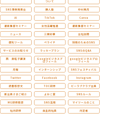
ついて
SNS事例発表会
勝人塾
中村美月
AI
TikTok
Canva
最新集客セミナー
女性活躍推進
最新集客セミナー
ニュース
三國彩華
会社訪問
便利ツール
ペライチ
採用のためのSNS
サービスのお知らせ
ラッカープラン
SNSのQ&A
西 良旺子講演
Ｇoogleビジネスプ
googleビジネスプロ
ロフィール
フィール
月報
インターンシップ
SNSフェスティバル
Twitter
Facebook
Instagram
読書感想文
TOC研修
ビーラブクラブ会員
新会員さまご紹介
よおこ賞
SNSルール
MG研修感想
SNS活用
マイツールのこと
社内研修
自主的社員
内定者