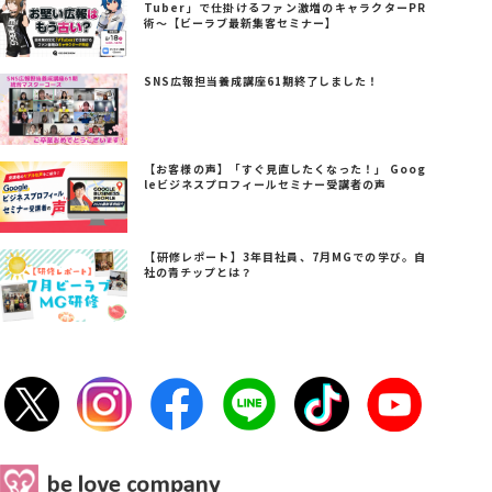
Tuber」で仕掛けるファン激増のキャラクターPR
術～【ビーラブ最新集客セミナー】
SNS広報担当養成講座61期終了しました！
【お客様の声】「すぐ見直したくなった！」 Goog
leビジネスプロフィールセミナー受講者の声
【研修レポート】3年目社員、7月MGでの学び。自
社の青チップとは？