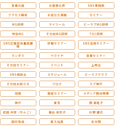
営業の話
お客様の声
SNS実践例
アクセス解析
お役立ち情報
セミナー
MG研修
マイツール
ビーラブMG研修
特別MG
その他MG研修
TOC研修
SNS広報担当養成講
体験セミナー
SNS活用セミナー
座
マンダラ
ペライチ
営業セミナー
その他セミナー
イベント
上映会
SNS相談会
スケジュール
ビーラブクラブ
その他お知らせ
ブログ
ラブ神戸
採用
販促セミナー
メディア取材実績
神戸
東京
西 良旺子
武田 共世（やんこ）
福谷 佳衣子
杉野 優花
田中佑佳
新入社員
未分類