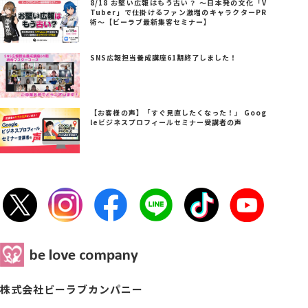
8/18 お堅い広報はもう古い？ ～日本発の文化「V
Tuber」で仕掛けるファン激増のキャラクターPR
術～【ビーラブ最新集客セミナー】
SNS広報担当養成講座61期終了しました！
【お客様の声】「すぐ見直したくなった！」 Goog
leビジネスプロフィールセミナー受講者の声
株式会社ビーラブカンパニー