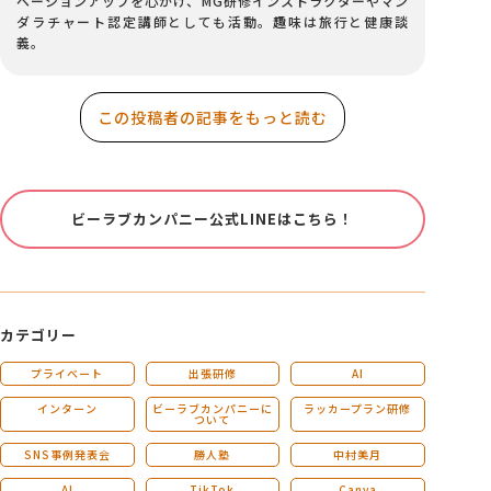
ベーションアップを心がけ、MG研修インストラクターやマン
ダラチャート認定講師としても活動。趣味は旅行と健康談
義。
この投稿者の記事をもっと読む
ビーラブカンパニー公式LINEはこちら！
カテゴリー
プライベート
出張研修
AI
インターン
ビーラブカンパニーに
ラッカープラン研修
ついて
SNS事例発表会
勝人塾
中村美月
AI
TikTok
Canva