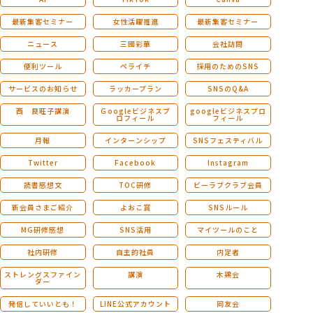
最新集客セミナー
女性活躍推進
最新集客セミナー
ニュース
三國彩華
会社訪問
便利ツール
ペライチ
採用のためのSNS
サービスのお知らせ
ラッカープラン
SNSのQ&A
西 良旺子講演
Ｇoogleビジネスプ
googleビジネスプロ
ロフィール
フィール
月報
インターンシップ
SNSフェスティバル
Twitter
Facebook
Instagram
読書感想文
TOC研修
ビーラブクラブ会員
新会員さまご紹介
よおこ賞
SNSルール
MG研修感想
SNS活用
マイツールのこと
社内研修
自主的社員
内定者
ストレングスファイン
講演
木鶏会
ダー
発信していいとも！
LINE公式アカウント
同友会