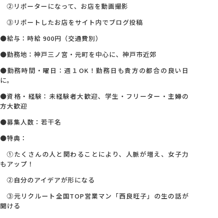
②リポーターになって、お店を動画撮影
③リポートしたお店をサイト内でブログ投稿
●給与：時給 900円（交通費別）
●勤務地：神戸三ノ宮・元町を中心に、神戸市近郊
●勤務時間・曜日：週１OK！勤務日も貴方の都合の良い日
に。
●資格・経験：未経験者大歓迎、学生・フリーター・主婦の
方大歓迎
●募集人数：若干名
●特典：
①たくさんの人と関わることにより、人脈が増え、女子力
もアップ！
②自分のアイデアが形になる
③元リクルート全国TOP営業マン「西良旺子」の生の話が
聞ける