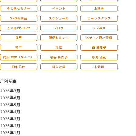
その他セミナー
イベント
上映会
SNS相談会
スケジュール
ビーラブクラブ
その他お知らせ
ブログ
ラブ神戸
採用
販促セミナー
メディア取材実績
神戸
東京
西 良旺子
武田 共世（やんこ）
福谷 佳衣子
杉野 優花
田中佑佳
新入社員
未分類
月別記事
2026年7月
2026年6月
2026年5月
2026年4月
2026年3月
2026年2月
2026年1月