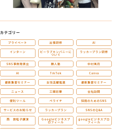
カテゴリー
プライベート
出張研修
AI
インターン
ビーラブカンパニーに
ラッカープラン研修
ついて
SNS事例発表会
勝人塾
中村美月
AI
TikTok
Canva
最新集客セミナー
女性活躍推進
最新集客セミナー
ニュース
三國彩華
会社訪問
便利ツール
ペライチ
採用のためのSNS
サービスのお知らせ
ラッカープラン
SNSのQ&A
西 良旺子講演
Ｇoogleビジネスプ
googleビジネスプロ
ロフィール
フィール