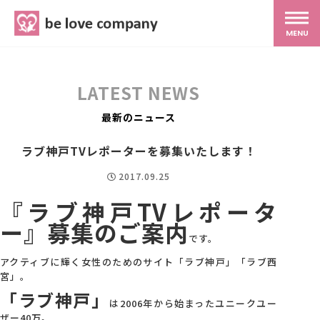
belove.co.jp
MENU
ホーム
LATEST NEWS
サービス
最新のニュース
ラブ神戸TVレポーターを募集いたします！
SNS広報
2017.09.25
『ラブ神戸TVレポータ
MG研修
ー』募集のご案内
です。
スタッフ紹介
アクティブに輝く女性のためのサイト「ラブ神戸」「ラブ西
宮」。
「ラブ神戸」
最新ブログ
は2006年から始まったユニークユー
ザー40万。