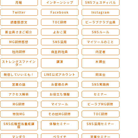
月報
インターンシップ
SNSフェスティバル
Twitter
Facebook
Instagram
読書感想文
TOC研修
ビーラブクラブ会員
新会員さまご紹介
よおこ賞
SNSルール
MG研修感想
SNS活用
マイツールのこと
社内研修
自主的社員
内定者
ストレングスファイン
講演
木鶏会
ダー
発信していいとも！
LINE公式アカウント
同友会
営業の話
お客様の声
SNS実践例
アクセス解析
お役立ち情報
セミナー
MG研修
マイツール
ビーラブMG研修
特別MG
その他MG研修
TOC研修
SNS広報担当養成講
体験セミナー
SNS活用セミナー
座
マンダラ
ペライチ
営業セミナー