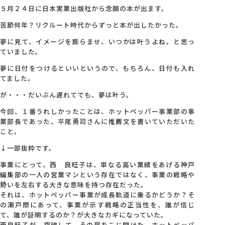
５月２４日に日本実業出版社から念願の本が出ます。
会社概要
苦節何年？リクルート時代からずっと本が出したかった。
夢に見て、イメージを膨らませ、いつかは叶うよね。と思っ
ていました。
アクセス
夢に日付をつけるといいというので、もちろん、日付も入れ
てました。
採用情報
が・・・だいぶん遅れてでも、夢は叶う。
今回、１番うれしかったことは、ホットペッパー事業部の事
お問い合わせ
業部長であった、平尾勇司さんに推薦文を書いていただいた
こと。
↓一部抜粋です。
事業にとって、西 良旺子は、単なる高い業績をあげる神戸
編集部の一人の営業マンという存在ではなく、事業の戦略や
勢いを左右する大きな意味を持つ存在だった。
それは、ホットペッパー事業が成長軌道に乗るかどうか？そ
の瀬戸際にあって、事業が示す戦略の正当性を、誰が信じ
て、誰が証明するのか？が大きなカギになっていた。
西良旺子が、突破して、その扉をこじ開けた。ホットペッパ