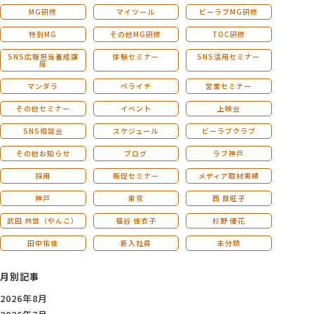
MG研修
マイツール
ビーラブMG研修
特別MG
その他MG研修
TOC研修
SNS広報担当養成講
体験セミナー
SNS活用セミナー
座
マンダラ
ペライチ
営業セミナー
その他セミナー
イベント
上映会
SNS相談会
スケジュール
ビーラブクラブ
その他お知らせ
ブログ
ラブ神戸
採用
販促セミナー
メディア取材実績
神戸
東京
西 良旺子
武田 共世（やんこ）
福谷 佳衣子
杉野 優花
田中佑佳
新入社員
未分類
月別記事
2026年8月