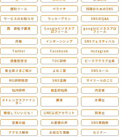
便利ツール
ペライチ
採用のためのSNS
サービスのお知らせ
ラッカープラン
SNSのQ&A
西 良旺子講演
Ｇoogleビジネスプ
googleビジネスプロ
ロフィール
フィール
月報
インターンシップ
SNSフェスティバル
Twitter
Facebook
Instagram
読書感想文
TOC研修
ビーラブクラブ会員
新会員さまご紹介
よおこ賞
SNSルール
MG研修感想
SNS活用
マイツールのこと
社内研修
自主的社員
内定者
ストレングスファイン
講演
木鶏会
ダー
発信していいとも！
LINE公式アカウント
同友会
営業の話
お客様の声
SNS実践例
アクセス解析
お役立ち情報
セミナー