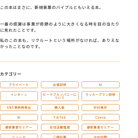
この本はまさに、新規事業のバイブルともいえる本。
一番の感謝は事業が奇跡のように大きくなる時を目の当たり
に見れたことです。
私のこの本も、リクルートという場所がなければ、ありえな
かったことなのです。
カテゴリー
プライベート
出張研修
AI
インターン
ビーラブカンパニーに
ラッカープラン研修
ついて
SNS事例発表会
勝人塾
中村美月
AI
TikTok
Canva
最新集客セミナー
女性活躍推進
最新集客セミナー
ニュース
三國彩華
会社訪問