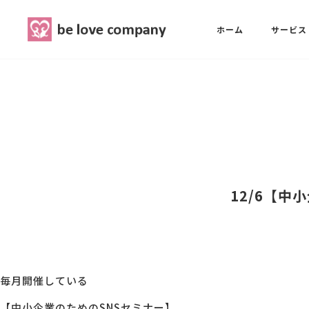
belove.co.jp
ホーム
サービス
ホーム
SNS広報担当養成講座
西 良旺子
サービス
SNS広報担当養成講座
SNS広報
三國 彩華
12/6【中
MG研修
ブランディングPRパッケージ
スタッフ紹介
毎月開催している
最新ブログ
【中小企業のためのSNSセミナー】