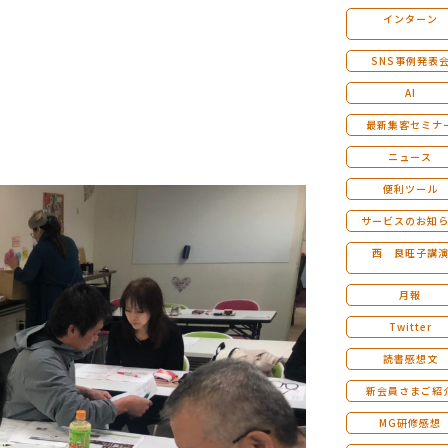
インターン
マンダラ人生計画セミナー
SNS事例発表
AI
最新集客セミナ
ニュース
便利ツール
サービスのお知
西 良旺子講
月報
Twitter
読書感想文
新会員さまご紹
MG研修感想