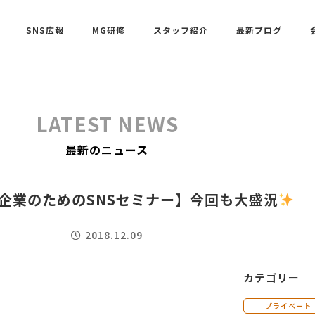
SNS広報
MG研修
スタッフ紹介
最新ブログ
SNSサポート（ビーラブクラブ）
武田 共世
LATEST NEWS
SNSサポート（ビーラブクラブ）
最新のニュース
中村 美月
小企業のためのSNSセミナー】今回も大盛況
2018.12.09
カテゴリー
プライベート