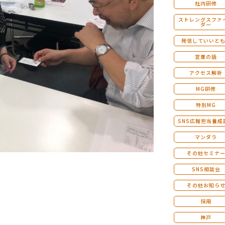
社内研修
ストレングスファ
ダー
発信していいと
営業の話
アクセス解析
MG研修
特別MG
SNS広報担当養成
マンダラ
その他セミナ
SNS相談会
その他お知ら
採用
神戸