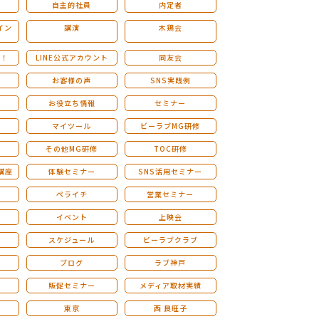
自主的社員
内定者
イン
講演
木鶏会
も！
LINE公式アカウント
同友会
お客様の声
SNS実践例
お役立ち情報
セミナー
マイツール
ビーラブMG研修
その他MG研修
TOC研修
講座
体験セミナー
SNS活用セミナー
ペライチ
営業セミナー
ー
イベント
上映会
スケジュール
ビーラブクラブ
せ
ブログ
ラブ神戸
販促セミナー
メディア取材実績
東京
西 良旺子