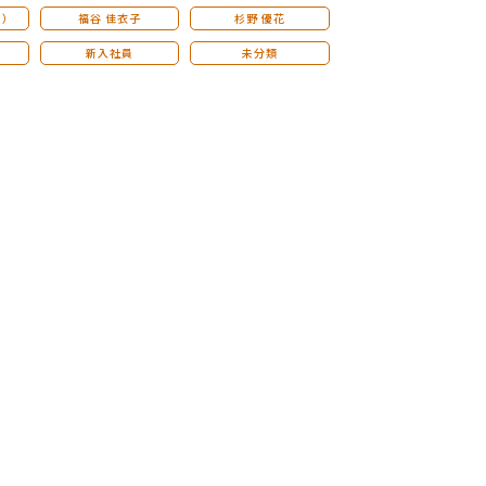
こ）
福谷 佳衣子
杉野 優花
新入社員
未分類