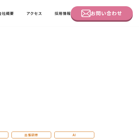
お問い合わせ
会社概要
アクセス
採用情報
企業研修
田中 佑佳
ビーラブクラブ会員様向けページ
出張研修
AI