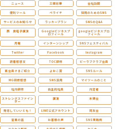
ニュース
三國彩華
会社訪問
便利ツール
ペライチ
採用のためのSNS
サービスのお知らせ
ラッカープラン
SNSのQ&A
西 良旺子講演
Ｇoogleビジネスプ
googleビジネスプロ
ロフィール
フィール
月報
インターンシップ
SNSフェスティバル
Twitter
Facebook
Instagram
読書感想文
TOC研修
ビーラブクラブ会員
新会員さまご紹介
よおこ賞
SNSルール
MG研修感想
SNS活用
マイツールのこと
社内研修
自主的社員
内定者
ストレングスファイン
講演
木鶏会
ダー
発信していいとも！
LINE公式アカウント
同友会
営業の話
お客様の声
SNS実践例
アクセス解析
お役立ち情報
セミナー