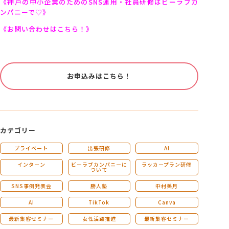
《神戸の中小企業のためのSNS運用・社員研修はビーラブカ
ンパニーで♡》
《お問い合わせはこちら！》
お申込みはこちら！
カテゴリー
プライベート
出張研修
AI
インターン
ビーラブカンパニーに
ラッカープラン研修
ついて
SNS事例発表会
勝人塾
中村美月
AI
TikTok
Canva
最新集客セミナー
女性活躍推進
最新集客セミナー