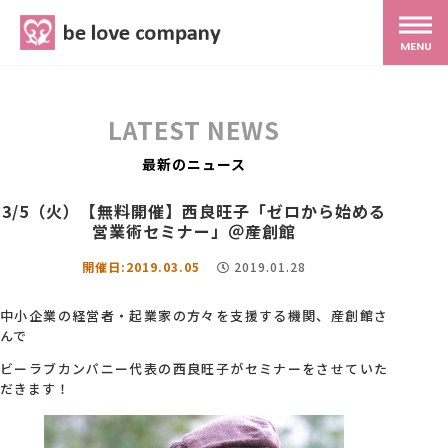
belove.co.jp
MENU
ホーム
LATEST NEWS
サービス
最新のニュース
3/5（火）【無料開催】西良旺子「ゼロから始める
SNS広報
営業術セミナー」＠産創館
開催日:2019.03.05
2019.01.28
MG研修
中小企業の経営者・起業家の方々を支援する機関、産創館さ
んで
スタッフ紹介
ビーラブカンパニー代表の西良旺子がセミナーをさせていた
だきます！
最新ブログ