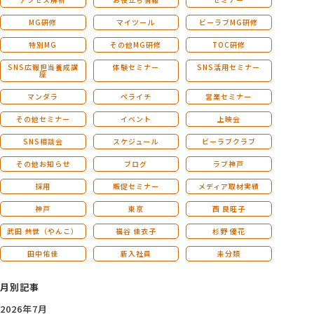
MG研修
マイツール
ビーラブMG研修
特別MG
その他MG研修
TOC研修
SNS広報担当養成講
体験セミナー
SNS活用セミナー
座
マンダラ
ペライチ
営業セミナー
その他セミナー
イベント
上映会
SNS相談会
スケジュール
ビーラブクラブ
その他お知らせ
ブログ
ラブ神戸
採用
販促セミナー
メディア取材実績
神戸
東京
西 良旺子
武田 共世（やんこ）
福谷 佳衣子
杉野 優花
田中佑佳
新入社員
未分類
月別記事
2026年7月