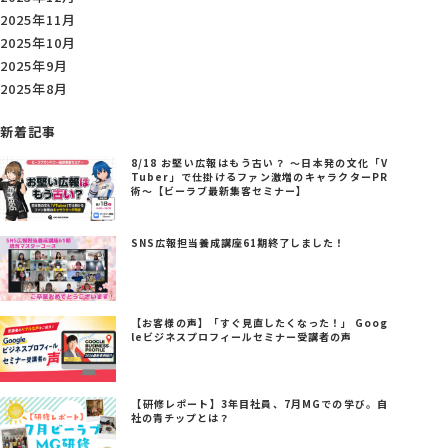
2025年11月
2025年10月
2025年9月
2025年8月
新着記事
8/18 お堅い広報はもう古い？ ～日本発の文化「V
Tuber」で仕掛けるファン激増のキャラクターPR
術～【ビーラブ最新集客セミナー】
SNS広報担当養成講座61期終了しました！
【お客様の声】「すぐ見直したくなった！」 Goog
leビジネスプロフィールセミナー受講者の声
【研修レポート】3年目社員、7月MGでの学び。自
社の青チップとは？