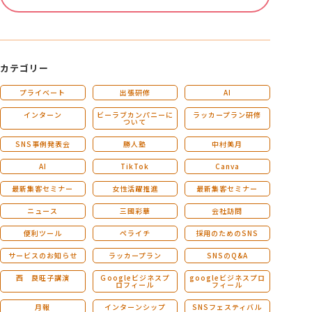
カテゴリー
プライベート
出張研修
AI
インターン
ビーラブカンパニーに
ラッカープラン研修
ついて
SNS事例発表会
勝人塾
中村美月
AI
TikTok
Canva
最新集客セミナー
女性活躍推進
最新集客セミナー
ニュース
三國彩華
会社訪問
便利ツール
ペライチ
採用のためのSNS
サービスのお知らせ
ラッカープラン
SNSのQ&A
西 良旺子講演
Ｇoogleビジネスプ
googleビジネスプロ
ロフィール
フィール
月報
インターンシップ
SNSフェスティバル