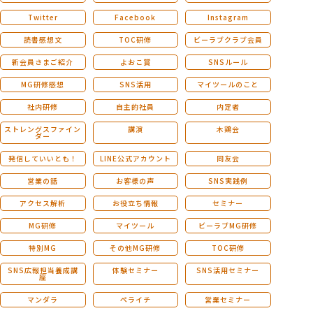
Twitter
Facebook
Instagram
読書感想文
TOC研修
ビーラブクラブ会員
新会員さまご紹介
よおこ賞
SNSルール
MG研修感想
SNS活用
マイツールのこと
社内研修
自主的社員
内定者
ストレングスファイン
講演
木鶏会
ダー
発信していいとも！
LINE公式アカウント
同友会
営業の話
お客様の声
SNS実践例
アクセス解析
お役立ち情報
セミナー
MG研修
マイツール
ビーラブMG研修
特別MG
その他MG研修
TOC研修
SNS広報担当養成講
体験セミナー
SNS活用セミナー
座
マンダラ
ペライチ
営業セミナー