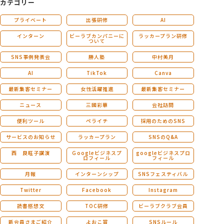
カテゴリー
プライベート
出張研修
AI
インターン
ビーラブカンパニーに
ラッカープラン研修
ついて
SNS事例発表会
勝人塾
中村美月
AI
TikTok
Canva
最新集客セミナー
女性活躍推進
最新集客セミナー
ニュース
三國彩華
会社訪問
便利ツール
ペライチ
採用のためのSNS
サービスのお知らせ
ラッカープラン
SNSのQ&A
西 良旺子講演
Ｇoogleビジネスプ
googleビジネスプロ
ロフィール
フィール
月報
インターンシップ
SNSフェスティバル
Twitter
Facebook
Instagram
読書感想文
TOC研修
ビーラブクラブ会員
新会員さまご紹介
よおこ賞
SNSルール