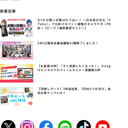
新着記事
8/18 お堅い広報はもう古い？ ～日本発の文化「V
Tuber」で仕掛けるファン激増のキャラクターPR
術～【ビーラブ最新集客セミナー】
SNS広報担当養成講座61期終了しました！
【お客様の声】「すぐ見直したくなった！」 Goog
leビジネスプロフィールセミナー受講者の声
【研修レポート】3年目社員、7月MGでの学び。自
社の青チップとは？