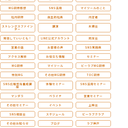
MG研修感想
SNS活用
マイツールのこと
社内研修
自主的社員
内定者
ストレングスファイン
講演
木鶏会
ダー
発信していいとも！
LINE公式アカウント
同友会
営業の話
お客様の声
SNS実践例
アクセス解析
お役立ち情報
セミナー
MG研修
マイツール
ビーラブMG研修
特別MG
その他MG研修
TOC研修
SNS広報担当養成講
体験セミナー
SNS活用セミナー
座
マンダラ
ペライチ
営業セミナー
その他セミナー
イベント
上映会
SNS相談会
スケジュール
ビーラブクラブ
その他お知らせ
ブログ
ラブ神戸