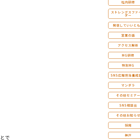
社内研修
ストレングスファ
ダー
発信していいと
営業の話
アクセス解析
MG研修
特別MG
SNS広報担当養成
マンダラ
その他セミナ
SNS相談会
その他お知ら
採用
神戸
とで