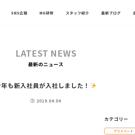
SNS広報
MG研修
スタッフ紹介
最新ブログ
SNSサポート（ビーラブクラブ）
武田 共世
LATEST NEWS
SNSサポート（ビーラブクラブ）
最新のニュース
中村 美月
今年も新入社員が入社しました！
2019.04.04
カテゴリー
プライベート