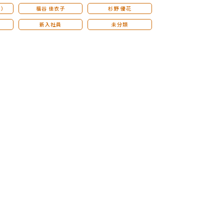
こ）
福谷 佳衣子
杉野 優花
新入社員
未分類