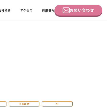
お問い合わせ
会社概要
アクセス
採用情報
企業研修
田中 佑佳
ビーラブクラブ会員様向けページ
出張研修
AI