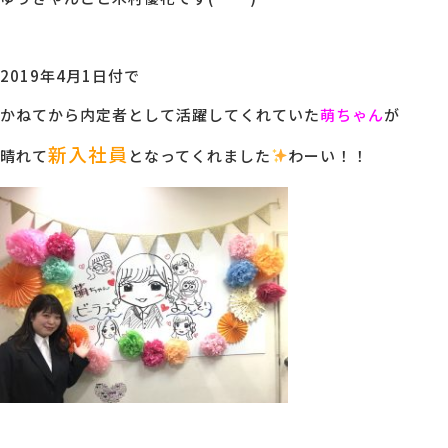
MG研修
会社概要
2019年4月1日付で
かねてから内定者として活躍してくれていた
萌ちゃん
が
アクセス
新入社員
晴れて
となってくれました
わーい！！
採用情報
お問い合わせ