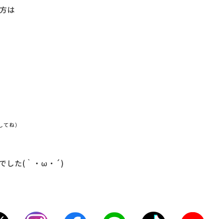
方は
してね）
した(｀・ω・´)