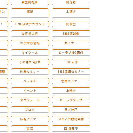
自主的社員
内定者
イン
講演
木鶏会
も！
LINE公式アカウント
同友会
お客様の声
SNS実践例
お役立ち情報
セミナー
マイツール
ビーラブMG研修
その他MG研修
TOC研修
講座
体験セミナー
SNS活用セミナー
ペライチ
営業セミナー
ー
イベント
上映会
スケジュール
ビーラブクラブ
せ
ブログ
ラブ神戸
販促セミナー
メディア取材実績
東京
西 良旺子