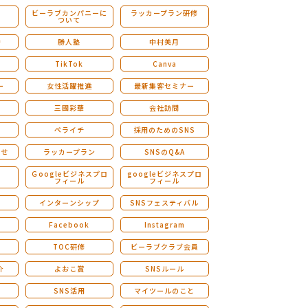
ビーラブカンパニーに
ラッカープラン研修
ついて
ストレングスファインダー研修
会
勝人塾
中村美月
TikTok
Canva
ー
女性活躍推進
最新集客セミナー
三國彩華
会社訪問
ペライチ
採用のためのSNS
らせ
ラッカープラン
SNSのQ&A
演
Ｇoogleビジネスプロ
googleビジネスプロ
フィール
フィール
インターンシップ
SNSフェスティバル
Facebook
Instagram
TOC研修
ビーラブクラブ会員
介
よおこ賞
SNSルール
SNS活用
マイツールのこと