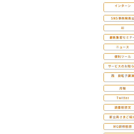
インターン
マンダラ人生計画セミナー
SNS事例発表
AI
最新集客セミナ
ニュース
便利ツール
サービスのお知
西 良旺子講
月報
Twitter
読書感想文
新会員さまご紹
MG研修感想