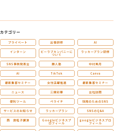
カテゴリー
プライベート
出張研修
AI
インターン
ビーラブカンパニーに
ラッカープラン研修
ついて
SNS事例発表会
勝人塾
中村美月
AI
TikTok
Canva
最新集客セミナー
女性活躍推進
最新集客セミナー
ニュース
三國彩華
会社訪問
便利ツール
ペライチ
採用のためのSNS
サービスのお知らせ
ラッカープラン
SNSのQ&A
西 良旺子講演
Ｇoogleビジネスプ
googleビジネスプロ
ロフィール
フィール