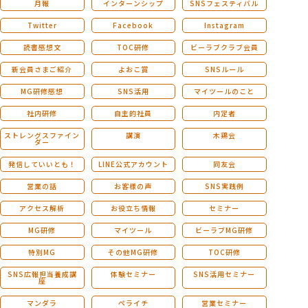
月報
インターンシップ
SNSフェスティバル
Twitter
Facebook
Instagram
読書感想文
TOC研修
ビーラブクラブ会員
新会員さまご紹介
よおこ賞
SNSルール
MG研修感想
SNS活用
マイツールのこと
社内研修
自主的社員
内定者
ストレングスファイン
講演
木鶏会
ダー
発信していいとも！
LINE公式アカウント
同友会
営業の話
お客様の声
SNS実践例
アクセス解析
お役立ち情報
セミナー
MG研修
マイツール
ビーラブMG研修
特別MG
その他MG研修
TOC研修
SNS広報担当養成講
体験セミナー
SNS活用セミナー
座
マンダラ
ペライチ
営業セミナー