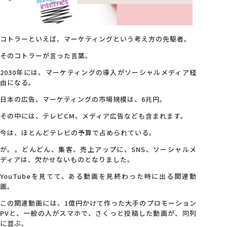
会社概要
コトラーといえば、マーケティングという考え方の先駆者。
アクセス
そのコトラーが言った言葉。
2030
年には、マーケティングの導入がソーシャルメディア経
由になる。
採用情報
日本の広告、マーケティングの市場規模は、
6
兆円。
その中には、テレビ
CM
、メディア広告なども含まれます。
お問い合わせ
今は、ほとんどテレビの予算で占められている。
が。。どんどん、集客、売上アップに、
SNS
、ソーシャルメ
ディアは、欠かせないものとなりました。
YouTube
を見てて、ある動画を見終わった時に出る関連動
画。
この関連動画には、
1
億円かけて作った大手のプロモーション
PV
と、一般の人がスマホで、さくっと投稿した動画が、同列
に並ぶ。