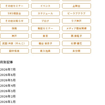
その他セミナー
イベント
上映会
SNS相談会
スケジュール
ビーラブクラブ
その他お知らせ
ブログ
ラブ神戸
採用
販促セミナー
メディア取材実績
神戸
東京
西 良旺子
武田 共世（やんこ）
福谷 佳衣子
杉野 優花
田中佑佳
新入社員
未分類
月別記事
2026年7月
2026年6月
2026年5月
2026年4月
2026年3月
2026年2月
2026年1月