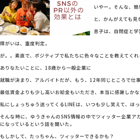
いやー。そんな、簡
MG研修
会社概要
と、かんがえても見
息子は、自閉症と学
アクセス
障がいは、重度判定。
が。。素直で、ポジティブで私たちに色々なことを教えてくれ
採用情報
ありなたいことに、
18
歳から一般企業に
お問い合わせ
就職が決まり、アルバイトだが、もう、
12
年同じところで仕
最低賃金よりも少し高いお給金もいただき、本当に感謝しかな
私にしょっちゅう送ってくる
LINE
は、いつも少し笑えて、ほ
そんな時に、ゆうきゃんの
SNS
情報の中でツィッター企業ア
になっているという話を聞いた。
もしかして、たっちゃん、ツィッターできるかも？