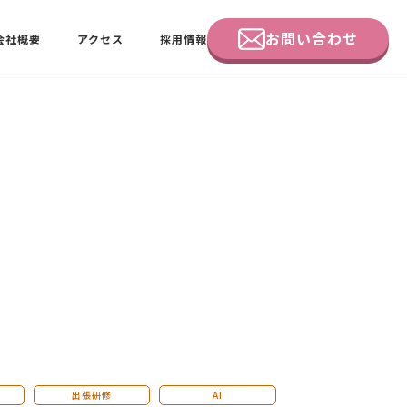
お問い合わせ
会社概要
アクセス
採用情報
企業研修
田中 佑佳
ビーラブクラブ会員様向けページ
出張研修
AI