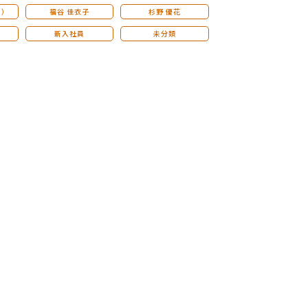
こ）
福谷 佳衣子
杉野 優花
新入社員
未分類