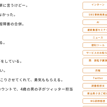
単に言うけどー。
インターン
マンダラ人生計画セミナー
なかった。
SNS事例発表
AI
習障害の合併。
最新集客セミナ
ニュース
る。
便利ツール
サービスのお知
事をしている。
西 良旺子講
い。
月報
Twitter
っこりさせてくれて、勇気ももらえる。
読書感想文
カウントで、
4
歳の男の子がツィッター担当
新会員さまご紹
MG研修感想