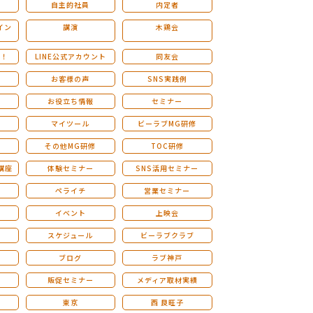
自主的社員
内定者
イン
講演
木鶏会
も！
LINE公式アカウント
同友会
お客様の声
SNS実践例
お役立ち情報
セミナー
マイツール
ビーラブMG研修
その他MG研修
TOC研修
講座
体験セミナー
SNS活用セミナー
ペライチ
営業セミナー
ー
イベント
上映会
スケジュール
ビーラブクラブ
せ
ブログ
ラブ神戸
販促セミナー
メディア取材実績
東京
西 良旺子