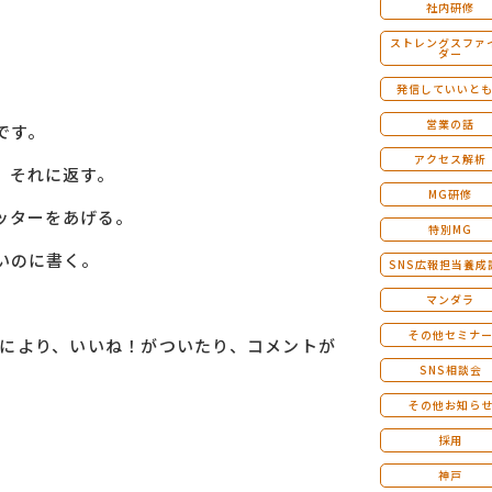
社内研修
ストレングスファ
ダー
発信していいと
営業の話
です。
アクセス解析
、それに返す。
MG研修
ッターをあげる。
特別MG
いのに書く。
SNS広報担当養成
マンダラ
その他セミナ
により、いいね！がついたり、コメントが
SNS相談会
その他お知ら
採用
神戸