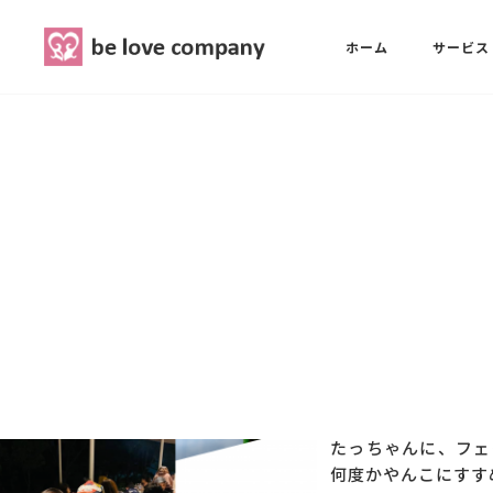
belove.co.jp
ホーム
サービス
ホーム
SNS広報担当養成講座
西 良旺子
サービス
SNS広報担当養成講座
SNS広報
三國 彩華
MG研修
ブランディングPRパッケージ
スタッフ紹介
たっちゃんに、フェ
何度かやんこにすす
最新ブログ