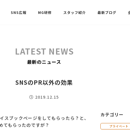
SNS広報
MG研修
スタッフ紹介
最新ブログ
SNSサポート（ビーラブクラブ）
武田 共世
LATEST NEWS
SNSサポート（ビーラブクラブ）
最新のニュース
中村 美月
SNSのPR以外の効果
2019.12.15
カテゴリー
イスブックページをしてもらったら？と、
めてもらったのですが？
プライベート