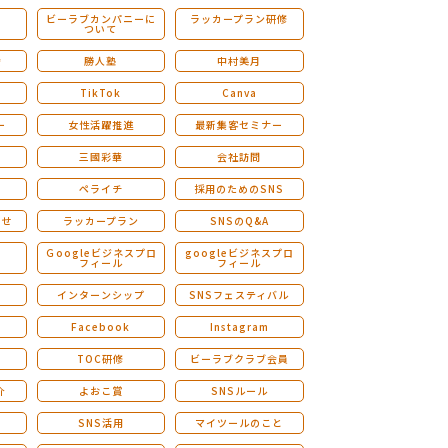
ビーラブカンパニーに
ラッカープラン研修
ついて
ストレングスファインダー研修
会
勝人塾
中村美月
TikTok
Canva
ー
女性活躍推進
最新集客セミナー
三國彩華
会社訪問
ペライチ
採用のためのSNS
らせ
ラッカープラン
SNSのQ&A
演
Ｇoogleビジネスプロ
googleビジネスプロ
フィール
フィール
インターンシップ
SNSフェスティバル
Facebook
Instagram
TOC研修
ビーラブクラブ会員
介
よおこ賞
SNSルール
SNS活用
マイツールのこと