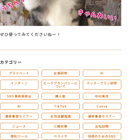
ぜひ使ってみてくださいねー！
カテゴリー
プライベート
出張研修
AI
インターン
ビーラブカンパニーに
ラッカープラン研修
ついて
SNS事例発表会
勝人塾
中村美月
AI
TikTok
Canva
最新集客セミナー
女性活躍推進
最新集客セミナー
ニュース
三國彩華
会社訪問
便利ツール
ペライチ
採用のためのSNS