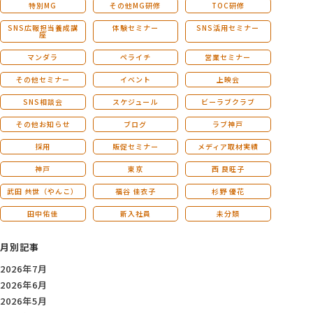
特別MG
その他MG研修
TOC研修
SNS広報担当養成講
体験セミナー
SNS活用セミナー
座
マンダラ
ペライチ
営業セミナー
その他セミナー
イベント
上映会
SNS相談会
スケジュール
ビーラブクラブ
その他お知らせ
ブログ
ラブ神戸
採用
販促セミナー
メディア取材実績
神戸
東京
西 良旺子
武田 共世（やんこ）
福谷 佳衣子
杉野 優花
田中佑佳
新入社員
未分類
月別記事
2026年7月
2026年6月
2026年5月