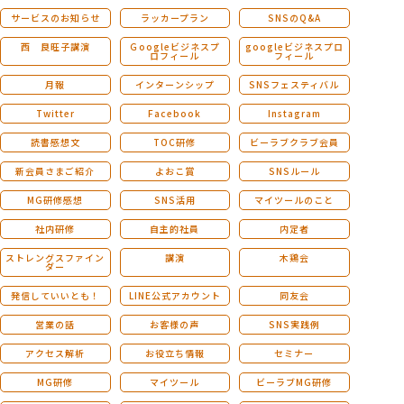
サービスのお知らせ
ラッカープラン
SNSのQ&A
西 良旺子講演
Ｇoogleビジネスプ
googleビジネスプロ
ロフィール
フィール
月報
インターンシップ
SNSフェスティバル
Twitter
Facebook
Instagram
読書感想文
TOC研修
ビーラブクラブ会員
新会員さまご紹介
よおこ賞
SNSルール
MG研修感想
SNS活用
マイツールのこと
社内研修
自主的社員
内定者
ストレングスファイン
講演
木鶏会
ダー
発信していいとも！
LINE公式アカウント
同友会
営業の話
お客様の声
SNS実践例
アクセス解析
お役立ち情報
セミナー
MG研修
マイツール
ビーラブMG研修