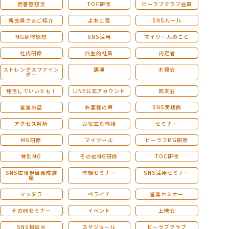
読書感想文
TOC研修
ビーラブクラブ会員
新会員さまご紹介
よおこ賞
SNSルール
MG研修感想
SNS活用
マイツールのこと
社内研修
自主的社員
内定者
ストレングスファイン
講演
木鶏会
ダー
発信していいとも！
LINE公式アカウント
同友会
営業の話
お客様の声
SNS実践例
アクセス解析
お役立ち情報
セミナー
MG研修
マイツール
ビーラブMG研修
特別MG
その他MG研修
TOC研修
SNS広報担当養成講
体験セミナー
SNS活用セミナー
座
マンダラ
ペライチ
営業セミナー
その他セミナー
イベント
上映会
SNS相談会
スケジュール
ビーラブクラブ