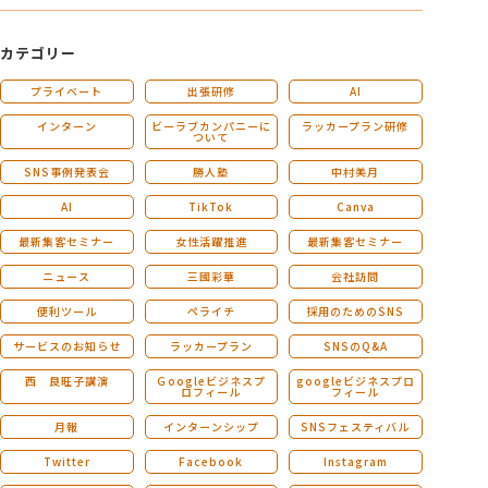
カテゴリー
プライベート
出張研修
AI
インターン
ビーラブカンパニーに
ラッカープラン研修
ついて
SNS事例発表会
勝人塾
中村美月
AI
TikTok
Canva
最新集客セミナー
女性活躍推進
最新集客セミナー
ニュース
三國彩華
会社訪問
便利ツール
ペライチ
採用のためのSNS
サービスのお知らせ
ラッカープラン
SNSのQ&A
西 良旺子講演
Ｇoogleビジネスプ
googleビジネスプロ
ロフィール
フィール
月報
インターンシップ
SNSフェスティバル
Twitter
Facebook
Instagram