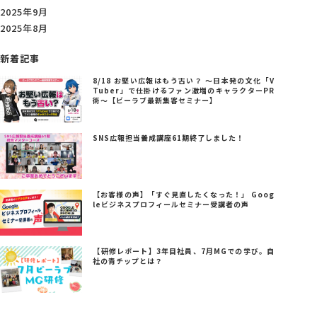
2025年9月
2025年8月
新着記事
8/18 お堅い広報はもう古い？ ～日本発の文化「V
Tuber」で仕掛けるファン激増のキャラクターPR
術～【ビーラブ最新集客セミナー】
SNS広報担当養成講座61期終了しました！
【お客様の声】「すぐ見直したくなった！」 Goog
leビジネスプロフィールセミナー受講者の声
【研修レポート】3年目社員、7月MGでの学び。自
社の青チップとは？