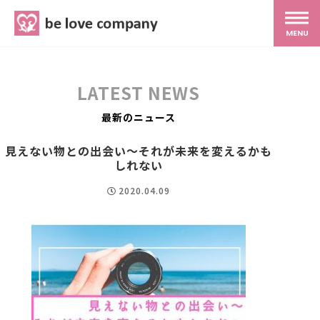
belove.co.jp
MENU
ホーム
LATEST NEWS
サービス
最新のニュース
見えない物との出会い～それが未来を変えるかも
SNS広報
しれない
2020.04.09
MG研修
スタッフ紹介
最新ブログ