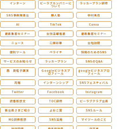
インターン
ビーラブカンパニーに
ラッカープラン研修
ついて
SNS事例発表会
勝人塾
中村美月
AI
TikTok
Canva
最新集客セミナー
女性活躍推進
最新集客セミナー
ニュース
三國彩華
会社訪問
便利ツール
ペライチ
採用のためのSNS
サービスのお知らせ
ラッカープラン
SNSのQ&A
西 良旺子講演
Ｇoogleビジネスプ
googleビジネスプロ
ロフィール
フィール
月報
インターンシップ
SNSフェスティバル
Twitter
Facebook
Instagram
読書感想文
TOC研修
ビーラブクラブ会員
新会員さまご紹介
よおこ賞
SNSルール
MG研修感想
SNS活用
マイツールのこと
社内研修
自主的社員
内定者