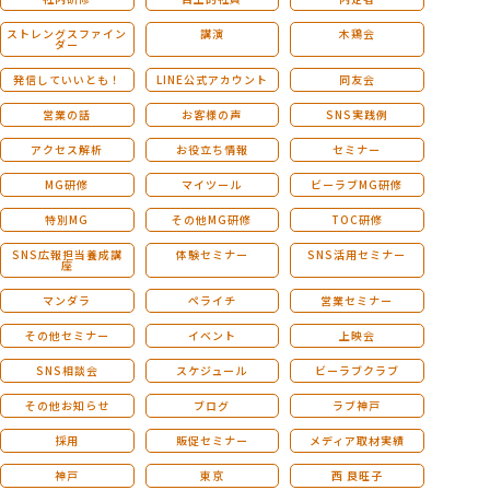
ストレングスファイン
講演
木鶏会
ダー
発信していいとも！
LINE公式アカウント
同友会
営業の話
お客様の声
SNS実践例
アクセス解析
お役立ち情報
セミナー
MG研修
マイツール
ビーラブMG研修
特別MG
その他MG研修
TOC研修
SNS広報担当養成講
体験セミナー
SNS活用セミナー
座
マンダラ
ペライチ
営業セミナー
その他セミナー
イベント
上映会
SNS相談会
スケジュール
ビーラブクラブ
その他お知らせ
ブログ
ラブ神戸
採用
販促セミナー
メディア取材実績
神戸
東京
西 良旺子