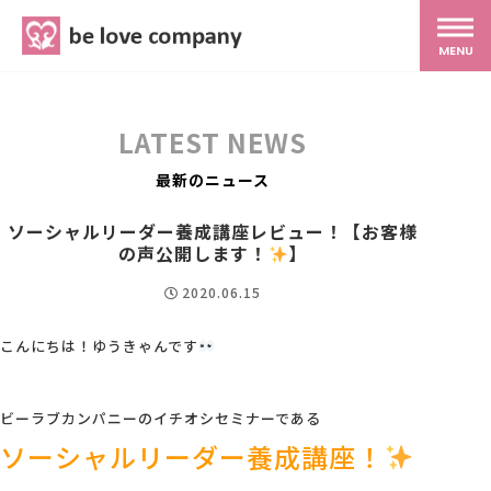
belove.co.jp
MENU
ホーム
LATEST NEWS
サービス
最新のニュース
ソーシャルリーダー養成講座レビュー！【お客様
SNS広報
の声公開します！
】
2020.06.15
MG研修
こんにちは！ゆうきゃんです
スタッフ紹介
ビーラブカンパニーのイチオシセミナーである
ソーシャルリーダー養成講座！
最新ブログ