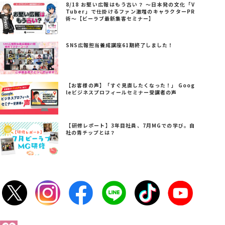
8/18 お堅い広報はもう古い？ ～日本発の文化「V
Tuber」で仕掛けるファン激増のキャラクターPR
術～【ビーラブ最新集客セミナー】
SNS広報担当養成講座61期終了しました！
【お客様の声】「すぐ見直したくなった！」 Goog
leビジネスプロフィールセミナー受講者の声
【研修レポート】3年目社員、7月MGでの学び。自
社の青チップとは？