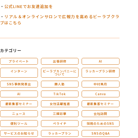
・
公式LINEでお友達追加を
・
リアル＆オンラインサロンで広報力を高めるビーラブクラ
ブはこちら
カテゴリー
プライベート
出張研修
AI
インターン
ビーラブカンパニーに
ラッカープラン研修
ついて
SNS事例発表会
勝人塾
中村美月
AI
TikTok
Canva
最新集客セミナー
女性活躍推進
最新集客セミナー
ニュース
三國彩華
会社訪問
便利ツール
ペライチ
採用のためのSNS
サービスのお知らせ
ラッカープラン
SNSのQ&A