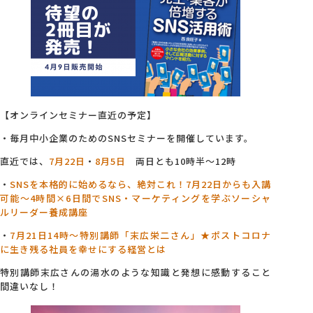
【オンラインセミナー直近の予定】
・毎月中小企業のためのSNSセミナーを開催しています。
直近では、
7月22日
・
8月5日
両日とも10時半～12時
・
SNSを本格的に始めるなら、絶対これ！7月22日からも入講
可能～4
時間×6日間でSNS・マーケティングを学ぶソーシャ
ルリーダー養成講座
・
7月21日14時～特別講師「末広栄二さん」★ポストコロナ
に生き残る社員を幸せにする経営とは
特別講師末広さんの湯水のような知識と発想に感動すること
間違いなし！