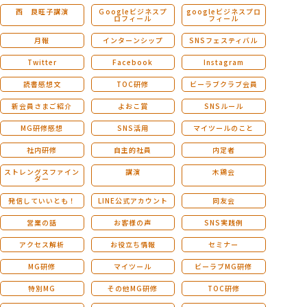
西 良旺子講演
Ｇoogleビジネスプ
googleビジネスプロ
ロフィール
フィール
月報
インターンシップ
SNSフェスティバル
Twitter
Facebook
Instagram
読書感想文
TOC研修
ビーラブクラブ会員
新会員さまご紹介
よおこ賞
SNSルール
MG研修感想
SNS活用
マイツールのこと
社内研修
自主的社員
内定者
ストレングスファイン
講演
木鶏会
ダー
発信していいとも！
LINE公式アカウント
同友会
営業の話
お客様の声
SNS実践例
アクセス解析
お役立ち情報
セミナー
MG研修
マイツール
ビーラブMG研修
特別MG
その他MG研修
TOC研修