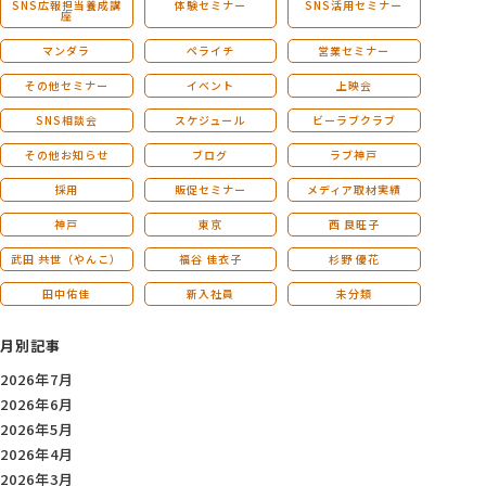
SNS広報担当養成講
体験セミナー
SNS活用セミナー
座
マンダラ
ペライチ
営業セミナー
その他セミナー
イベント
上映会
SNS相談会
スケジュール
ビーラブクラブ
その他お知らせ
ブログ
ラブ神戸
採用
販促セミナー
メディア取材実績
神戸
東京
西 良旺子
武田 共世（やんこ）
福谷 佳衣子
杉野 優花
田中佑佳
新入社員
未分類
月別記事
2026年7月
2026年6月
2026年5月
2026年4月
2026年3月