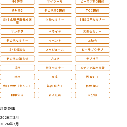
MG研修
マイツール
ビーラブMG研修
特別MG
その他MG研修
TOC研修
SNS広報担当養成講
体験セミナー
SNS活用セミナー
座
マンダラ
ペライチ
営業セミナー
その他セミナー
イベント
上映会
SNS相談会
スケジュール
ビーラブクラブ
その他お知らせ
ブログ
ラブ神戸
採用
販促セミナー
メディア取材実績
神戸
東京
西 良旺子
武田 共世（やんこ）
福谷 佳衣子
杉野 優花
田中佑佳
新入社員
未分類
月別記事
2026年8月
2026年7月