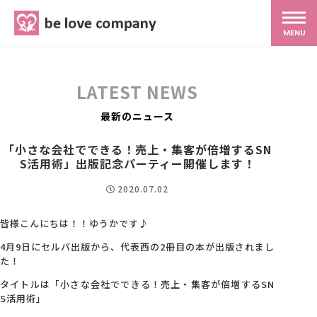
belove.co.jp
MENU
ホーム
LATEST NEWS
サービス
最新のニュース
「小さな会社でできる！売上・集客が倍増するSN
S活用術」出版記念パーティー開催します！
SNS広報
2020.07.02
MG研修
皆様こんにちは！！ゆうかです♪
4月9日にセルバ出版から、代表西の2冊目の本が出版されまし
スタッフ紹介
た！
タイトルは「小さな会社でできる！売上・集客が倍増するSN
S活用術」
最新ブログ