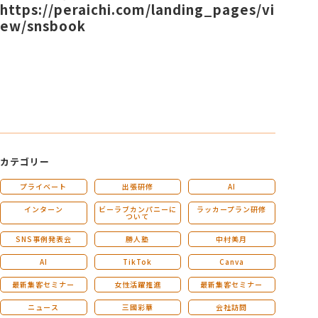
https://peraichi.com/landing_pages/vi
ew/snsbook
カテゴリー
プライベート
出張研修
AI
インターン
ビーラブカンパニーに
ラッカープラン研修
ついて
SNS事例発表会
勝人塾
中村美月
AI
TikTok
Canva
最新集客セミナー
女性活躍推進
最新集客セミナー
ニュース
三國彩華
会社訪問