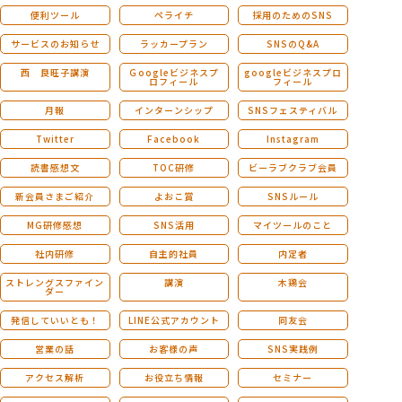
便利ツール
ペライチ
採用のためのSNS
サービスのお知らせ
ラッカープラン
SNSのQ&A
西 良旺子講演
Ｇoogleビジネスプ
googleビジネスプロ
ロフィール
フィール
月報
インターンシップ
SNSフェスティバル
Twitter
Facebook
Instagram
読書感想文
TOC研修
ビーラブクラブ会員
新会員さまご紹介
よおこ賞
SNSルール
MG研修感想
SNS活用
マイツールのこと
社内研修
自主的社員
内定者
ストレングスファイン
講演
木鶏会
ダー
発信していいとも！
LINE公式アカウント
同友会
営業の話
お客様の声
SNS実践例
アクセス解析
お役立ち情報
セミナー