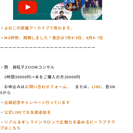
・
よおこの部屋アーカイブで見れます。
・
MG研修、再開しました！直近は7月8-9日、8月6-7日
ーーーーーーーーーーーーーーーーーーーーーーー
・西 良旺子ZOOMコンサル
1時間30000円→本をご購入の方20000円
お申込みは
お問い合わせフォーム、
または、
LINE
、各SN
Sから
・
出版記念キャンペーン行っています
・
公式LINEでお友達追加を
・
リアル＆オンラインサロンで広報力を高めるビーラブクラ
ブはこちら