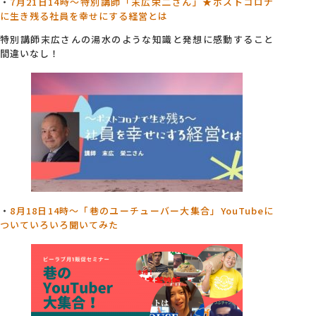
・
7月21日14時～特別講師「末広栄二さん」★ポストコロナ
に生き残る社員を幸せにする経営とは
特別講師末広さんの湯水のような知識と発想に感動すること
間違いなし！
・
8月18日14時～「巷のユーチューバー大集合」YouTubeに
ついていろいろ聞いてみた