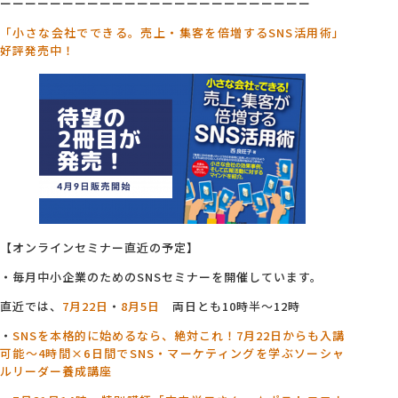
ーーーーーーーーーーーーーーーーーーーーーーーーー
「小さな会社でできる。売上・集客を倍増するSNS活用術」
好評発売中！
【オンラインセミナー直近の予定】
・毎月中小企業のためのSNSセミナーを開催しています。
直近では、
7月22日
・
8月5日
両日とも10時半～12時
・
SNSを本格的に始めるなら、絶対これ！7月22日からも入講
可能～4
時間×6日間でSNS・マーケティングを学ぶソーシャ
ルリーダー養成講座