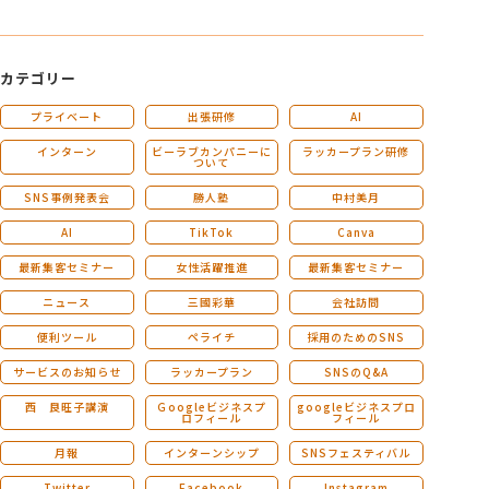
カテゴリー
プライベート
出張研修
AI
インターン
ビーラブカンパニーに
ラッカープラン研修
ついて
SNS事例発表会
勝人塾
中村美月
AI
TikTok
Canva
最新集客セミナー
女性活躍推進
最新集客セミナー
ニュース
三國彩華
会社訪問
便利ツール
ペライチ
採用のためのSNS
サービスのお知らせ
ラッカープラン
SNSのQ&A
西 良旺子講演
Ｇoogleビジネスプ
googleビジネスプロ
ロフィール
フィール
月報
インターンシップ
SNSフェスティバル
Twitter
Facebook
Instagram