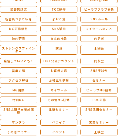
読書感想文
TOC研修
ビーラブクラブ会員
新会員さまご紹介
よおこ賞
SNSルール
MG研修感想
SNS活用
マイツールのこと
社内研修
自主的社員
内定者
ストレングスファイン
講演
木鶏会
ダー
発信していいとも！
LINE公式アカウント
同友会
営業の話
お客様の声
SNS実践例
アクセス解析
お役立ち情報
セミナー
MG研修
マイツール
ビーラブMG研修
特別MG
その他MG研修
TOC研修
SNS広報担当養成講
体験セミナー
SNS活用セミナー
座
マンダラ
ペライチ
営業セミナー
その他セミナー
イベント
上映会