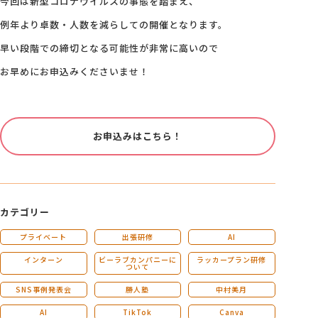
今回は新型コロナウイルスの事態を踏まえ、
例年より卓数・人数を減らしての開催となります。
早い段階での締切となる可能性が非常に高いので
お早めにお申込みくださいませ！
お申込みはこちら！
カテゴリー
プライベート
出張研修
AI
インターン
ビーラブカンパニーに
ラッカープラン研修
ついて
SNS事例発表会
勝人塾
中村美月
AI
TikTok
Canva