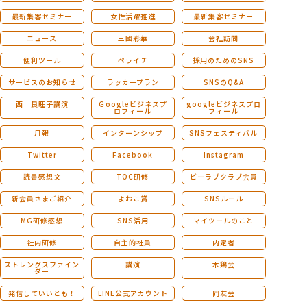
最新集客セミナー
女性活躍推進
最新集客セミナー
ニュース
三國彩華
会社訪問
便利ツール
ペライチ
採用のためのSNS
サービスのお知らせ
ラッカープラン
SNSのQ&A
西 良旺子講演
Ｇoogleビジネスプ
googleビジネスプロ
ロフィール
フィール
月報
インターンシップ
SNSフェスティバル
Twitter
Facebook
Instagram
読書感想文
TOC研修
ビーラブクラブ会員
新会員さまご紹介
よおこ賞
SNSルール
MG研修感想
SNS活用
マイツールのこと
社内研修
自主的社員
内定者
ストレングスファイン
講演
木鶏会
ダー
発信していいとも！
LINE公式アカウント
同友会