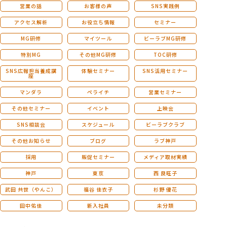
営業の話
お客様の声
SNS実践例
アクセス解析
お役立ち情報
セミナー
MG研修
マイツール
ビーラブMG研修
特別MG
その他MG研修
TOC研修
SNS広報担当養成講
体験セミナー
SNS活用セミナー
座
マンダラ
ペライチ
営業セミナー
その他セミナー
イベント
上映会
SNS相談会
スケジュール
ビーラブクラブ
その他お知らせ
ブログ
ラブ神戸
採用
販促セミナー
メディア取材実績
神戸
東京
西 良旺子
武田 共世（やんこ）
福谷 佳衣子
杉野 優花
田中佑佳
新入社員
未分類