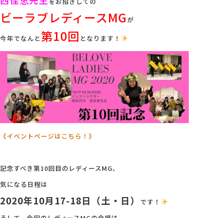
をお招きしての
ビーラブレディースMG
が
会社概要
第10回
今年でなんと
となります！
アクセス
採用情報
お問い合わせ
《イベントページはこちら！》
記念すべき第10回目のレディースMG、
気になる日程は
2020年10月17-18日（土・日）
です！
そして、今回のレディースMGの会場は