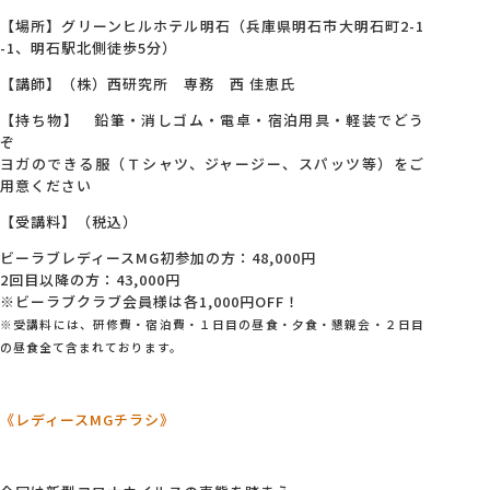
【場所】グリーンヒルホテル明石（兵庫県明石市大明石町2-1
-1、明石駅北側徒歩5分）
【講師】（株）西研究所 専務 西 佳恵氏
【持ち物】 鉛筆・消しゴム・電卓・宿泊用具・軽装でどう
ぞ
ヨガのできる服（Ｔシャツ、ジャージー、スパッツ等）をご
用意ください
【受講料】（税込）
ビーラブレディースMG初参加の方：48,000円
2回目以降の方：43,000円
※ビーラブクラブ会員様は各1,000円OFF！
※
受講料には、研修費・宿泊費・１日目の昼食・夕食・懇親会・２日目
の昼食全て含まれております。
《レディース
MG
チラシ》