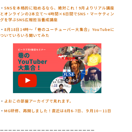
・
SNSを本格的に始めるなら、絶対これ！9月よりリアル講座
とオンラインの2本立て～4
時間×6日間でSNS・マーケティン
グを学ぶSNS広報担当養成講座
・
8月18日14時～「巷のユーチューバー大集合」YouTubeに
ついていろいろ聞いてみた
・
よおこの部屋アーカイブで見れます。
・
MG研修、再開しました！直近は8月6-7日、９月10－11日
ーーーーーーーーーーーーーーーーーーーーーーー