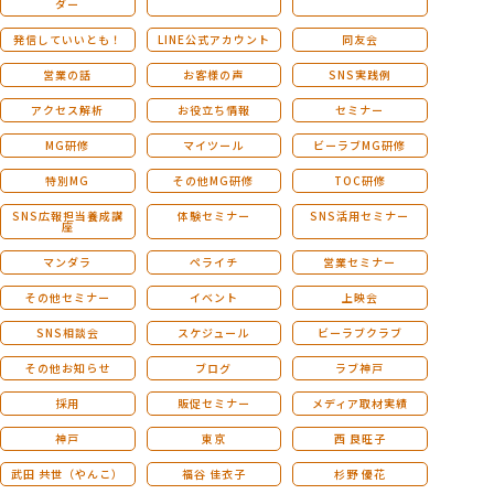
ダー
発信していいとも！
LINE公式アカウント
同友会
営業の話
お客様の声
SNS実践例
アクセス解析
お役立ち情報
セミナー
MG研修
マイツール
ビーラブMG研修
特別MG
その他MG研修
TOC研修
SNS広報担当養成講
体験セミナー
SNS活用セミナー
座
マンダラ
ペライチ
営業セミナー
その他セミナー
イベント
上映会
SNS相談会
スケジュール
ビーラブクラブ
その他お知らせ
ブログ
ラブ神戸
採用
販促セミナー
メディア取材実績
神戸
東京
西 良旺子
武田 共世（やんこ）
福谷 佳衣子
杉野 優花