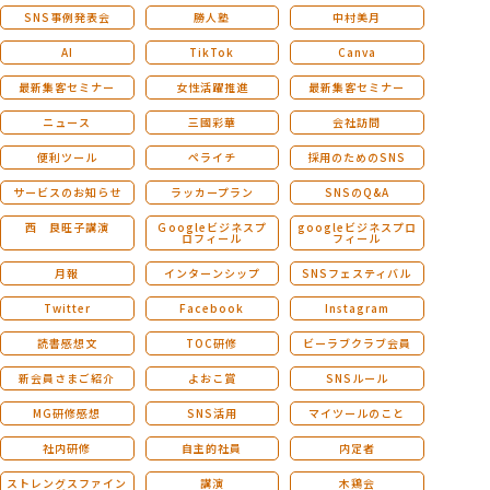
SNS事例発表会
勝人塾
中村美月
AI
TikTok
Canva
最新集客セミナー
女性活躍推進
最新集客セミナー
ニュース
三國彩華
会社訪問
便利ツール
ペライチ
採用のためのSNS
サービスのお知らせ
ラッカープラン
SNSのQ&A
西 良旺子講演
Ｇoogleビジネスプ
googleビジネスプロ
ロフィール
フィール
月報
インターンシップ
SNSフェスティバル
Twitter
Facebook
Instagram
読書感想文
TOC研修
ビーラブクラブ会員
新会員さまご紹介
よおこ賞
SNSルール
MG研修感想
SNS活用
マイツールのこと
社内研修
自主的社員
内定者
ストレングスファイン
講演
木鶏会