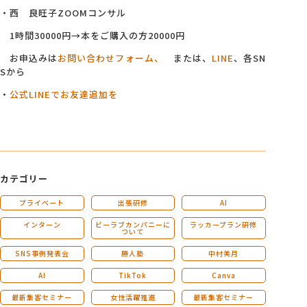
・西 良旺子ZOOMコンサル
1時間30000円→本をご購入の方20000円
お申込みは
お問い合わせフォーム、
または、
LINE
、各SN
Sから
・
公式LINEでお友達追加を
カテゴリー
プライベート
出張研修
AI
インターン
ビーラブカンパニーに
ラッカープラン研修
ついて
SNS事例発表会
勝人塾
中村美月
AI
TikTok
Canva
最新集客セミナー
女性活躍推進
最新集客セミナー