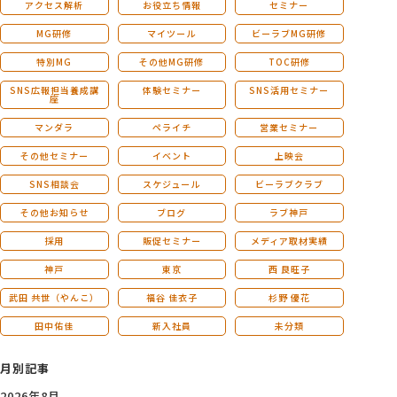
アクセス解析
お役立ち情報
セミナー
MG研修
マイツール
ビーラブMG研修
特別MG
その他MG研修
TOC研修
SNS広報担当養成講
体験セミナー
SNS活用セミナー
座
マンダラ
ペライチ
営業セミナー
その他セミナー
イベント
上映会
SNS相談会
スケジュール
ビーラブクラブ
その他お知らせ
ブログ
ラブ神戸
採用
販促セミナー
メディア取材実績
神戸
東京
西 良旺子
武田 共世（やんこ）
福谷 佳衣子
杉野 優花
田中佑佳
新入社員
未分類
月別記事
2026年8月