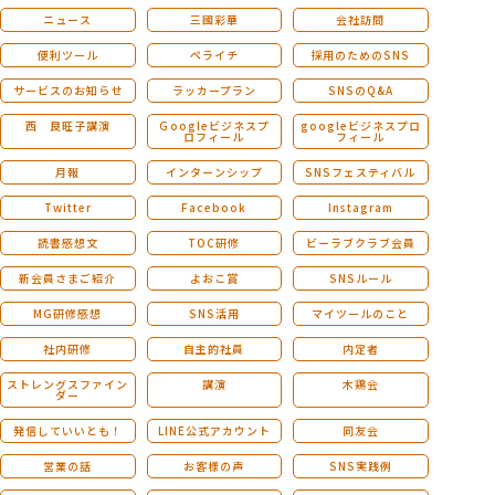
ニュース
三國彩華
会社訪問
便利ツール
ペライチ
採用のためのSNS
サービスのお知らせ
ラッカープラン
SNSのQ&A
西 良旺子講演
Ｇoogleビジネスプ
googleビジネスプロ
ロフィール
フィール
月報
インターンシップ
SNSフェスティバル
Twitter
Facebook
Instagram
読書感想文
TOC研修
ビーラブクラブ会員
新会員さまご紹介
よおこ賞
SNSルール
MG研修感想
SNS活用
マイツールのこと
社内研修
自主的社員
内定者
ストレングスファイン
講演
木鶏会
ダー
発信していいとも！
LINE公式アカウント
同友会
営業の話
お客様の声
SNS実践例