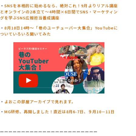
・
SNSを本格的に始めるなら、絶対これ！9月よりリアル講座
とオンラインの2本立て～4
時間×6日間でSNS・マーケティン
グを学ぶSNS広報担当養成講座
・
8月18日14時～「巷のユーチューバー大集合」YouTubeに
ついていろいろ聞いてみた
・
よおこの部屋アーカイブで見れます。
・
MG研修、再開しました！直近は8月6-7日、９月10－11日
ーーーーーーーーーーーーーーーーーーーーーーー