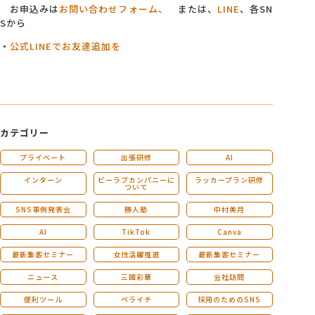
お申込みは
お問い合わせフォーム、
または、
LINE
、各SN
Sから
・
公式LINEでお友達追加を
カテゴリー
プライベート
出張研修
AI
インターン
ビーラブカンパニーに
ラッカープラン研修
ついて
SNS事例発表会
勝人塾
中村美月
AI
TikTok
Canva
最新集客セミナー
女性活躍推進
最新集客セミナー
ニュース
三國彩華
会社訪問
便利ツール
ペライチ
採用のためのSNS