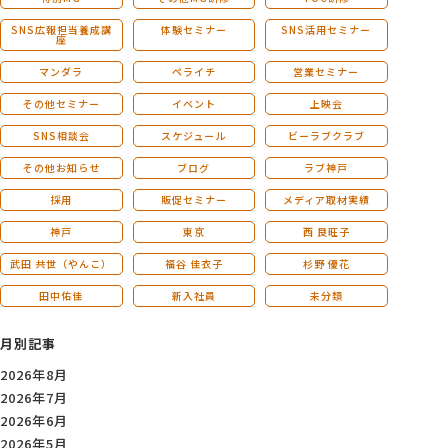
SNS広報担当養成講
体験セミナー
SNS活用セミナー
座
マンダラ
ペライチ
営業セミナー
その他セミナー
イベント
上映会
SNS相談会
スケジュール
ビーラブクラブ
その他お知らせ
ブログ
ラブ神戸
採用
販促セミナー
メディア取材実績
神戸
東京
西 良旺子
武田 共世（やんこ）
福谷 佳衣子
杉野 優花
田中佑佳
新入社員
未分類
月別記事
2026年8月
2026年7月
2026年6月
2026年5月