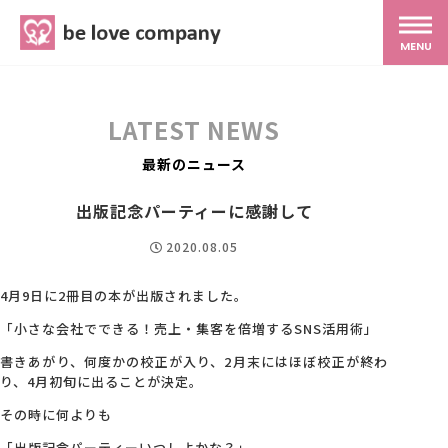
belove.co.jp
MENU
ホーム
LATEST NEWS
サービス
最新のニュース
出版記念パーティーに感謝して
SNS広報
2020.08.05
MG研修
4月9日に2冊目の本が出版されました。
「小さな会社でできる！売上・集客を倍増するSNS活用術」
スタッフ紹介
書きあがり、何度かの校正が入り、2月末にはほぼ校正が終わ
り、4月初旬に出ることが決定。
その時に何よりも
最新ブログ
「出版記念パーティーいつしよかな？」