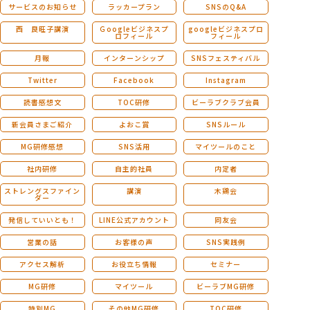
サービスのお知らせ
ラッカープラン
SNSのQ&A
西 良旺子講演
Ｇoogleビジネスプ
googleビジネスプロ
ロフィール
フィール
月報
インターンシップ
SNSフェスティバル
Twitter
Facebook
Instagram
読書感想文
TOC研修
ビーラブクラブ会員
新会員さまご紹介
よおこ賞
SNSルール
MG研修感想
SNS活用
マイツールのこと
社内研修
自主的社員
内定者
ストレングスファイン
講演
木鶏会
ダー
発信していいとも！
LINE公式アカウント
同友会
営業の話
お客様の声
SNS実践例
アクセス解析
お役立ち情報
セミナー
MG研修
マイツール
ビーラブMG研修
特別MG
その他MG研修
TOC研修