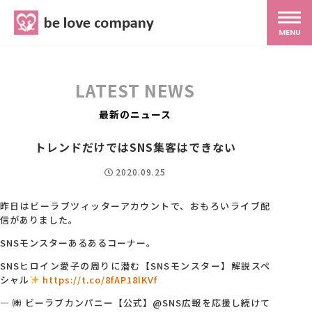
belove.co.jp
MENU
ホーム
LATEST NEWS
サービス
最新のニュース
トレンドだけではSNS集客はできない
SNS広報
2020.09.25
MG研修
昨日はビーラブツィッターアカウントで、おもろいライブ配
信がありました。
SNSモンスターあるあるコーナー。
スタッフ紹介
SNSヒロイン愛子の周りに潜む【SNSモンスター】解説スペ
シャル
https://t.co/8fAP18lKVf
最新ブログ
— ㈱ ビーラブカンパニー【公式】@SNS広報を応援し続けて