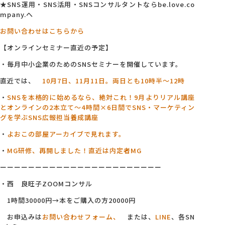
★SNS運用・SNS活用・SNSコンサルタントならbe.love.co
mpany.へ
お問い合わせはこちらから
【オンラインセミナー直近の予定】
・毎月中小企業のためのSNSセミナーを開催しています。
直近では、
10月7日、11月11日。両日とも10時半～12時
・
SNSを本格的に始めるなら、絶対これ！9月よりリアル講座
とオンラインの2本立て～4
時間×6日間でSNS・マーケティン
グを学ぶSNS広報担当養成講座
・
よおこの部屋アーカイブで見れます。
・
MG研修、再開しました！直近は内定者MG
ーーーーーーーーーーーーーーーーーーーーーーー
・西 良旺子ZOOMコンサル
1時間30000円→本をご購入の方20000円
お申込みは
お問い合わせフォーム、
または、
LINE
、各SN