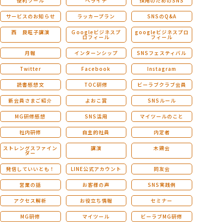
便利ツール
ペライチ
採用のためのSNS
サービスのお知らせ
ラッカープラン
SNSのQ&A
西 良旺子講演
Ｇoogleビジネスプ
googleビジネスプロ
ロフィール
フィール
月報
インターンシップ
SNSフェスティバル
Twitter
Facebook
Instagram
読書感想文
TOC研修
ビーラブクラブ会員
新会員さまご紹介
よおこ賞
SNSルール
MG研修感想
SNS活用
マイツールのこと
社内研修
自主的社員
内定者
ストレングスファイン
講演
木鶏会
ダー
発信していいとも！
LINE公式アカウント
同友会
営業の話
お客様の声
SNS実践例
アクセス解析
お役立ち情報
セミナー
MG研修
マイツール
ビーラブMG研修