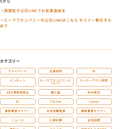
Sから
・
西良旺子公式LINEでお友達追加を
・
ビーラブカンパニーの公式LINEはこちら セミナー割引きも
あり
カテゴリー
プライベート
出張研修
AI
インターン
ビーラブカンパニーに
ラッカープラン研修
ついて
SNS事例発表会
勝人塾
中村美月
AI
TikTok
Canva
最新集客セミナー
女性活躍推進
最新集客セミナー
ニュース
三國彩華
会社訪問