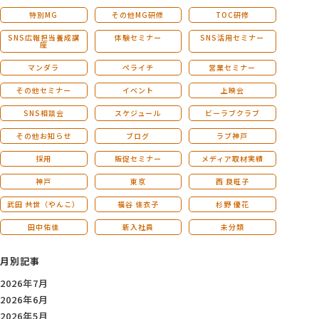
特別MG
その他MG研修
TOC研修
SNS広報担当養成講
体験セミナー
SNS活用セミナー
座
マンダラ
ペライチ
営業セミナー
その他セミナー
イベント
上映会
SNS相談会
スケジュール
ビーラブクラブ
その他お知らせ
ブログ
ラブ神戸
採用
販促セミナー
メディア取材実績
神戸
東京
西 良旺子
武田 共世（やんこ）
福谷 佳衣子
杉野 優花
田中佑佳
新入社員
未分類
月別記事
2026年7月
2026年6月
2026年5月