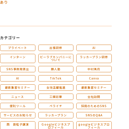
あり
カテゴリー
プライベート
出張研修
AI
インターン
ビーラブカンパニーに
ラッカープラン研修
ついて
SNS事例発表会
勝人塾
中村美月
AI
TikTok
Canva
最新集客セミナー
女性活躍推進
最新集客セミナー
ニュース
三國彩華
会社訪問
便利ツール
ペライチ
採用のためのSNS
サービスのお知らせ
ラッカープラン
SNSのQ&A
西 良旺子講演
Ｇoogleビジネスプ
googleビジネスプロ
ロフィール
フィール