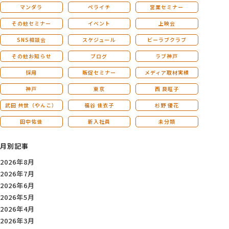
マンダラ
ペライチ
営業セミナー
その他セミナー
イベント
上映会
SNS相談会
スケジュール
ビーラブクラブ
その他お知らせ
ブログ
ラブ神戸
採用
販促セミナー
メディア取材実績
神戸
東京
西 良旺子
武田 共世（やんこ）
福谷 佳衣子
杉野 優花
田中佑佳
新入社員
未分類
月別記事
2026年8月
2026年7月
2026年6月
2026年5月
2026年4月
2026年3月