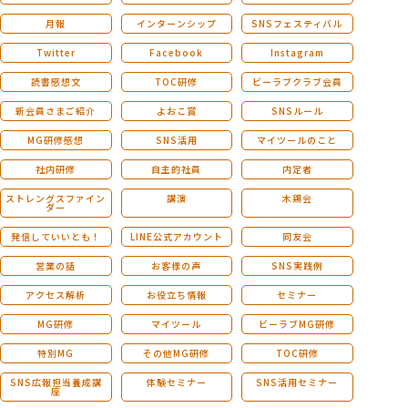
月報
インターンシップ
SNSフェスティバル
Twitter
Facebook
Instagram
読書感想文
TOC研修
ビーラブクラブ会員
新会員さまご紹介
よおこ賞
SNSルール
MG研修感想
SNS活用
マイツールのこと
社内研修
自主的社員
内定者
ストレングスファイン
講演
木鶏会
ダー
発信していいとも！
LINE公式アカウント
同友会
営業の話
お客様の声
SNS実践例
アクセス解析
お役立ち情報
セミナー
MG研修
マイツール
ビーラブMG研修
特別MG
その他MG研修
TOC研修
SNS広報担当養成講
体験セミナー
SNS活用セミナー
座