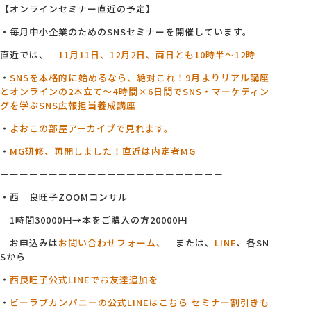
【オンラインセミナー直近の予定】
・毎月中小企業のためのSNSセミナーを開催しています。
直近では、
11月11日、12月2日、両日とも10時半～12時
・
SNSを本格的に始めるなら、絶対これ！9月よりリアル講座
とオンラインの2本立て～4
時間×6日間でSNS・マーケティン
グを学ぶSNS広報担当養成講座
・
よおこの部屋アーカイブで見れます。
・
MG研修、再開しました！直近は内定者MG
ーーーーーーーーーーーーーーーーーーーーーーー
・西 良旺子ZOOMコンサル
1時間30000円→本をご購入の方20000円
お申込みは
お問い合わせフォーム、
または、
LINE
、各SN
Sから
・
西良旺子公式LINEでお友達追加を
・
ビーラブカンパニーの公式LINEはこちら セミナー割引きも