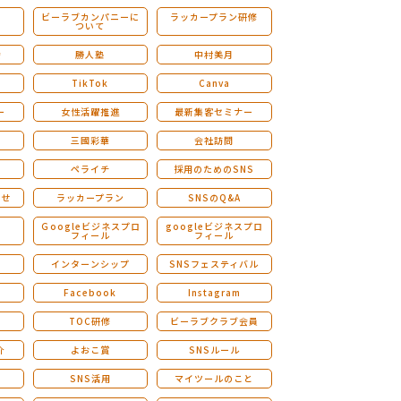
ビーラブカンパニーに
ラッカープラン研修
ついて
ストレングスファインダー研修
会
勝人塾
中村美月
TikTok
Canva
ー
女性活躍推進
最新集客セミナー
三國彩華
会社訪問
ペライチ
採用のためのSNS
らせ
ラッカープラン
SNSのQ&A
演
Ｇoogleビジネスプロ
googleビジネスプロ
フィール
フィール
インターンシップ
SNSフェスティバル
Facebook
Instagram
TOC研修
ビーラブクラブ会員
介
よおこ賞
SNSルール
SNS活用
マイツールのこと