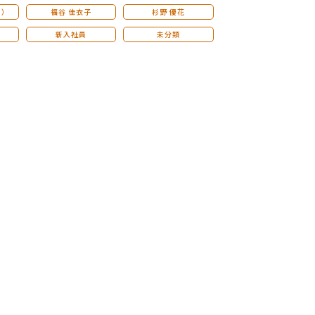
こ）
福谷 佳衣子
杉野 優花
新入社員
未分類