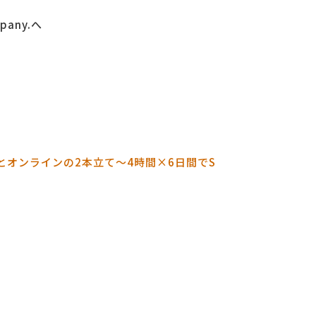
any.へ
とオンラインの2本立て～4
時間×6日間でS