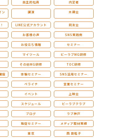
自主的社員
内定者
イン
講演
木鶏会
も！
LINE公式アカウント
同友会
お客様の声
SNS実践例
お役立ち情報
セミナー
マイツール
ビーラブMG研修
その他MG研修
TOC研修
講座
体験セミナー
SNS活用セミナー
ペライチ
営業セミナー
ー
イベント
上映会
スケジュール
ビーラブクラブ
せ
ブログ
ラブ神戸
販促セミナー
メディア取材実績
東京
西 良旺子