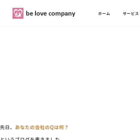
belove.co.jp
ホーム
サービス
ホーム
SNS広報担当養成講座
西 良旺子
サービス
SNS広報担当養成講座
SNS広報
三國 彩華
MG研修
ブランディングPRパッケージ
スタッフ紹介
先日、
あなたの会社のQは何？
最新ブログ
というブログを書きました。