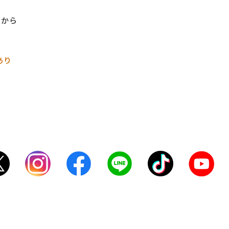
Sから
あり