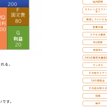
社内研修
ストレングスファ
ダー
発信していいと
営業の話
アクセス解析
MG研修
特別MG
SNS広報担当養成
まれる。
マンダラ
その他セミナ
SNS相談会
その他お知ら
採用
いです。
神戸