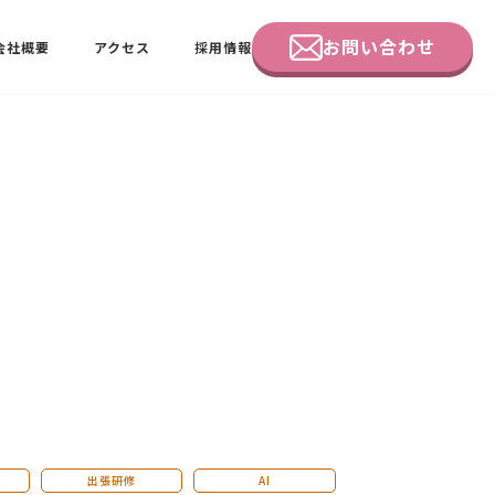
お問い合わせ
会社概要
アクセス
採用情報
企業研修
田中 佑佳
ビーラブクラブ会員様向けページ
出張研修
AI