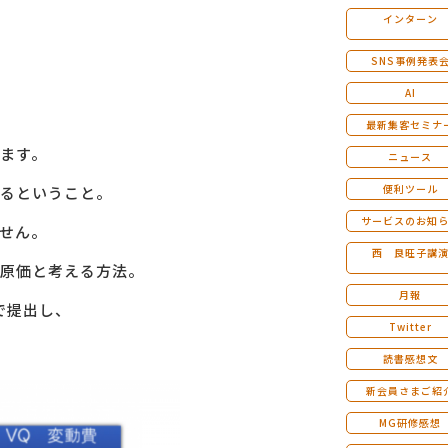
インターン
マンダラ人生計画セミナー
SNS事例発表
AI
最新集客セミナ
きます。
ニュース
便利ツール
るということ。
サービスのお知
せん。
西 良旺子講
原価と考える方法。
月報
で提出し、
Twitter
読書感想文
新会員さまご紹
MG研修感想