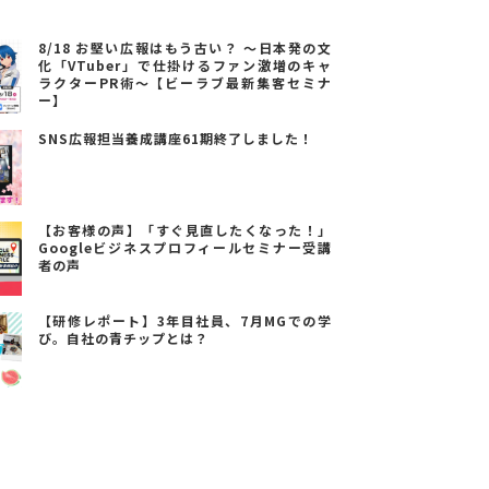
8/18 お堅い広報はもう古い？ ～日本発の文
化「VTuber」で仕掛けるファン激増のキャ
ラクターPR術～【ビーラブ最新集客セミナ
ー】
SNS広報担当養成講座61期終了しました！
【お客様の声】「すぐ見直したくなった！」
Googleビジネスプロフィールセミナー受講
者の声
【研修レポート】3年目社員、7月MGでの学
び。自社の青チップとは？