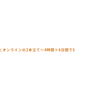
とオンラインの2本立て～4
時間×6日間でS