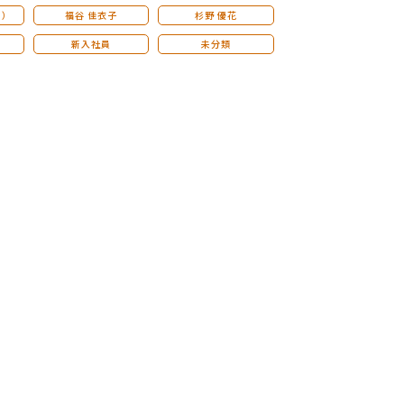
こ）
福谷 佳衣子
杉野 優花
新入社員
未分類