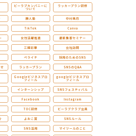
ビーラブカンパニーに
ラッカープラン研修
ついて
ストレングスファインダー研修
会
勝人塾
中村美月
TikTok
Canva
ー
女性活躍推進
最新集客セミナー
三國彩華
会社訪問
ペライチ
採用のためのSNS
らせ
ラッカープラン
SNSのQ&A
演
Ｇoogleビジネスプロ
googleビジネスプロ
フィール
フィール
インターンシップ
SNSフェスティバル
Facebook
Instagram
TOC研修
ビーラブクラブ会員
介
よおこ賞
SNSルール
SNS活用
マイツールのこと