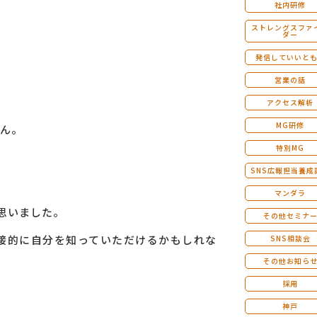
社内研修
ストレングスファ
ダー
発信していいと
営業の話
アクセス解析
MG研修
ん。
特別MG
SNS広報担当養成
マンダラ
思いました。
その他セミナ
接的に自分を知っていただけるかもしれな
SNS相談会
その他お知ら
採用
神戸