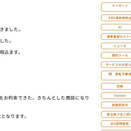
インターン
マンダラ人生計画セミナー
SNS事例発表
AI
きました。
最新集客セミナ
した。
ニュース
、飛込ます。
便利ツール
サービスのお知
西 良旺子講
月報
Twitter
時をお約束できた、きちんとした商談になり
読書感想文
新会員さまご紹
注となります。
MG研修感想