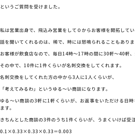
というご質問を受けました。
MG研修
会社概要
私は営業出身で、飛込み営業をして０からお客様を開拓してい
アクセス
話を聞いてくれるのは、稀で、時には怒鳴られることもありま
お客様が飲食店なので、毎日14時～17時の間に30軒～40軒
採用情報
その中で、10件に1件くらいが名刺交換をしてくれます。
お問い合わせ
名刺交換をしてくれた方の中から3人に1人くらいが、
「考えてみるわ」というゆる～い商談になります。
ゆる～い商談の3軒に1軒くらいが、お返事をいただける日
ます。
きちんとした商談の3件のうち1件くらいが、うまくいけば受
0.1×0.33×0.33×0.33＝0.003