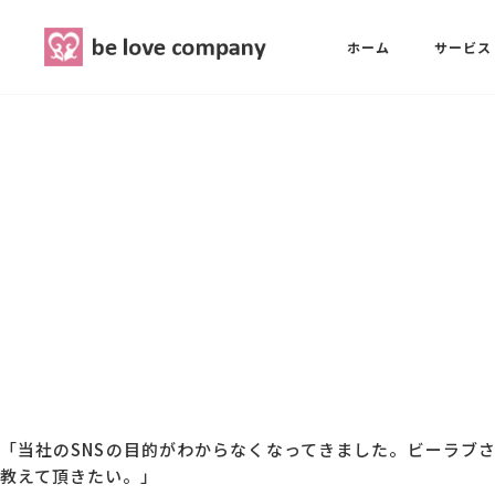
belove.co.jp
ホーム
サービス
ホーム
SNS広報担当養成講座
西 良旺子
サービス
SNS広報担当養成講座
SNS広報
三國 彩華
MG研修
ブランディングPRパッケージ
スタッフ紹介
「当社のSNSの目的がわからなくなってきました。ビーラブさ
教えて頂きたい。」
最新ブログ