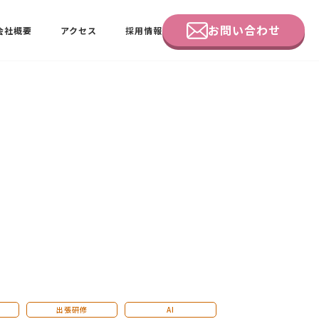
お問い合わせ
会社概要
アクセス
採用情報
企業研修
田中 佑佳
ビーラブクラブ会員様向けページ
出張研修
AI