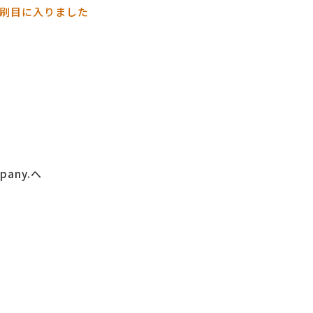
３刷目に入りました
any.へ