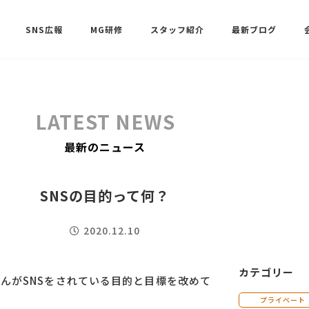
SNS広報
MG研修
スタッフ紹介
最新ブログ
SNSサポート（ビーラブクラブ）
武田 共世
LATEST NEWS
SNSサポート（ビーラブクラブ）
最新のニュース
中村 美月
SNSの目的って何？
2020.12.10
カテゴリー
んがSNSをされている目的と目標を改めて
プライベート