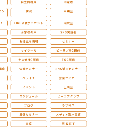
自主的社員
内定者
イン
講演
木鶏会
も！
LINE公式アカウント
同友会
お客様の声
SNS実践例
お役立ち情報
セミナー
マイツール
ビーラブMG研修
その他MG研修
TOC研修
講座
体験セミナー
SNS活用セミナー
ペライチ
営業セミナー
ー
イベント
上映会
スケジュール
ビーラブクラブ
せ
ブログ
ラブ神戸
販促セミナー
メディア取材実績
東京
西 良旺子