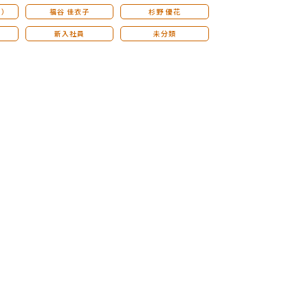
こ）
福谷 佳衣子
杉野 優花
新入社員
未分類