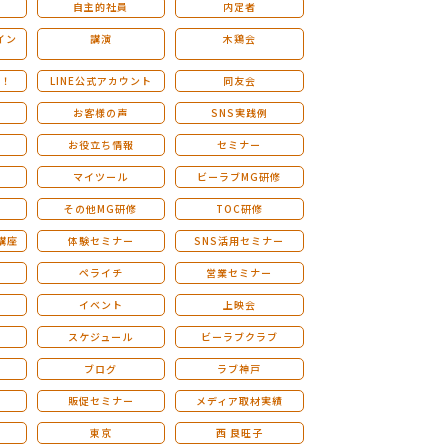
自主的社員
内定者
イン
講演
木鶏会
も！
LINE公式アカウント
同友会
お客様の声
SNS実践例
お役立ち情報
セミナー
マイツール
ビーラブMG研修
その他MG研修
TOC研修
講座
体験セミナー
SNS活用セミナー
ペライチ
営業セミナー
ー
イベント
上映会
スケジュール
ビーラブクラブ
せ
ブログ
ラブ神戸
販促セミナー
メディア取材実績
東京
西 良旺子