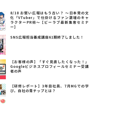
8/18 お堅い広報はもう古い？ ～日本発の文
化「VTuber」で仕掛けるファン激増のキャ
ラクターPR術～【ビーラブ最新集客セミナ
ー】
SNS広報担当養成講座61期終了しました！
【お客様の声】「すぐ見直したくなった！」
Googleビジネスプロフィールセミナー受講
者の声
【研修レポート】3年目社員、7月MGでの学
び。自社の青チップとは？