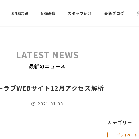
SNS広報
MG研修
スタッフ紹介
最新ブログ
SNSサポート（ビーラブクラブ）
武田 共世
LATEST NEWS
SNSサポート（ビーラブクラブ）
最新のニュース
中村 美月
ーラブWEBサイト12月アクセス解析
2021.01.08
カテゴリー
。
プライベート