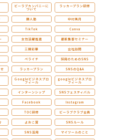
ビーラブカンパニーに
ラッカープラン研修
ついて
ストレングスファインダー研修
会
勝人塾
中村美月
TikTok
Canva
ー
女性活躍推進
最新集客セミナー
三國彩華
会社訪問
ペライチ
採用のためのSNS
らせ
ラッカープラン
SNSのQ&A
演
Ｇoogleビジネスプロ
googleビジネスプロ
フィール
フィール
インターンシップ
SNSフェスティバル
Facebook
Instagram
TOC研修
ビーラブクラブ会員
介
よおこ賞
SNSルール
SNS活用
マイツールのこと