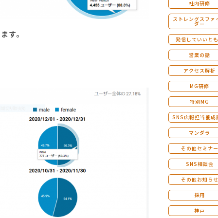
社内研修
ストレングスファ
ダー
います。
発信していいと
営業の話
アクセス解析
MG研修
特別MG
SNS広報担当養成
マンダラ
その他セミナ
SNS相談会
その他お知ら
採用
神戸