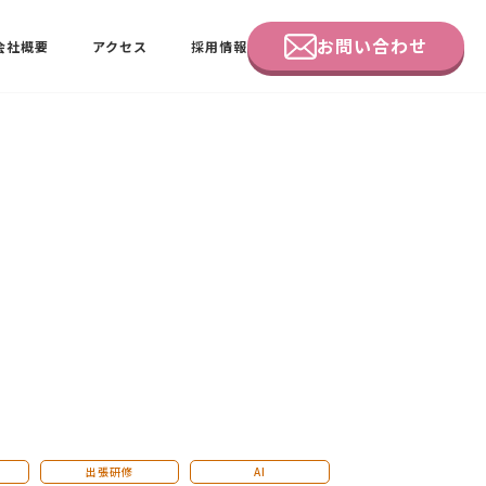
お問い合わせ
会社概要
アクセス
採用情報
企業研修
田中 佑佳
ビーラブクラブ会員様向けページ
出張研修
AI