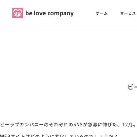
belove.co.jp
ホーム
サービス
ホーム
SNS広報担当養成講座
西 良旺子
サービス
SNS広報担当養成講座
SNS広報
三國 彩華
ビ
MG研修
ブランディングPRパッケージ
スタッフ紹介
ビーラブカンパニーのそれぞれのSNSが急激に伸びた、12月
最新ブログ
WEBサイトはどのように変化しているのでしょうか？