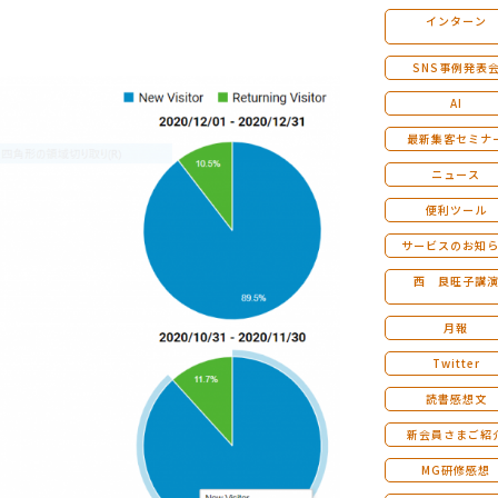
インターン
マンダラ人生計画セミナー
SNS事例発表
AI
最新集客セミナ
ニュース
便利ツール
サービスのお知
西 良旺子講
月報
Twitter
読書感想文
新会員さまご紹
MG研修感想