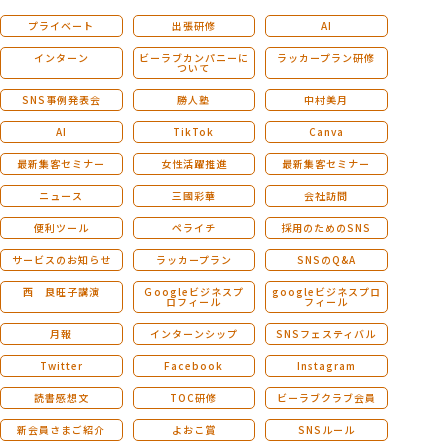
プライベート
出張研修
AI
インターン
ビーラブカンパニーに
ラッカープラン研修
ついて
SNS事例発表会
勝人塾
中村美月
AI
TikTok
Canva
最新集客セミナー
女性活躍推進
最新集客セミナー
ニュース
三國彩華
会社訪問
便利ツール
ペライチ
採用のためのSNS
サービスのお知らせ
ラッカープラン
SNSのQ&A
西 良旺子講演
Ｇoogleビジネスプ
googleビジネスプロ
ロフィール
フィール
月報
インターンシップ
SNSフェスティバル
Twitter
Facebook
Instagram
読書感想文
TOC研修
ビーラブクラブ会員
新会員さまご紹介
よおこ賞
SNSルール