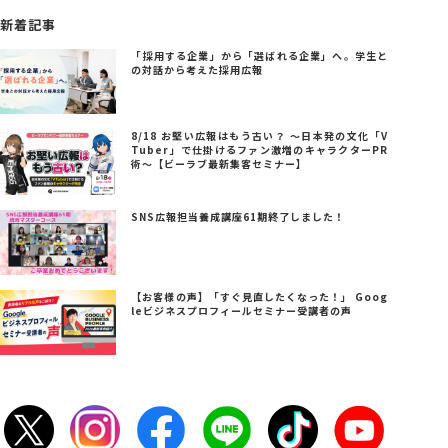
新着記事
「採用する企業」から「選ばれる企業」へ。学生と
の対話から考えた採用広報
8/18 お堅い広報はもう古い？ ～日本発の文化「V
Tuber」で仕掛けるファン激増のキャラクターPR
術～【ビーラブ最新集客セミナー】
SNS広報担当養成講座61期終了しました！
【お客様の声】「すぐ見直したくなった！」 Goog
leビジネスプロフィールセミナー受講者の声