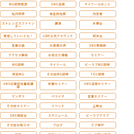
MG研修感想
SNS活用
マイツールのこと
社内研修
自主的社員
内定者
ストレングスファイン
講演
木鶏会
ダー
発信していいとも！
LINE公式アカウント
同友会
営業の話
お客様の声
SNS実践例
アクセス解析
お役立ち情報
セミナー
MG研修
マイツール
ビーラブMG研修
特別MG
その他MG研修
TOC研修
SNS広報担当養成講
体験セミナー
SNS活用セミナー
座
マンダラ
ペライチ
営業セミナー
その他セミナー
イベント
上映会
SNS相談会
スケジュール
ビーラブクラブ
その他お知らせ
ブログ
ラブ神戸