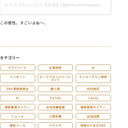
ビーラブカンパニー【公式】(@belovecompany)がシェアした投稿
この感性。すごいよね～。
カテゴリー
プライベート
出張研修
AI
インターン
ビーラブカンパニーに
ラッカープラン研修
ついて
SNS事例発表会
勝人塾
中村美月
AI
TikTok
Canva
最新集客セミナー
女性活躍推進
最新集客セミナー
ニュース
三國彩華
会社訪問
便利ツール
ペライチ
採用のためのSNS