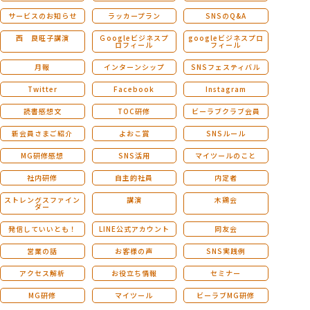
サービスのお知らせ
ラッカープラン
SNSのQ&A
西 良旺子講演
Ｇoogleビジネスプ
googleビジネスプロ
ロフィール
フィール
月報
インターンシップ
SNSフェスティバル
Twitter
Facebook
Instagram
読書感想文
TOC研修
ビーラブクラブ会員
新会員さまご紹介
よおこ賞
SNSルール
MG研修感想
SNS活用
マイツールのこと
社内研修
自主的社員
内定者
ストレングスファイン
講演
木鶏会
ダー
発信していいとも！
LINE公式アカウント
同友会
営業の話
お客様の声
SNS実践例
アクセス解析
お役立ち情報
セミナー
MG研修
マイツール
ビーラブMG研修