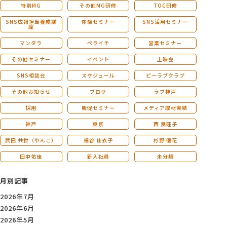
特別MG
その他MG研修
TOC研修
SNS広報担当養成講
体験セミナー
SNS活用セミナー
座
マンダラ
ペライチ
営業セミナー
その他セミナー
イベント
上映会
SNS相談会
スケジュール
ビーラブクラブ
その他お知らせ
ブログ
ラブ神戸
採用
販促セミナー
メディア取材実績
神戸
東京
西 良旺子
武田 共世（やんこ）
福谷 佳衣子
杉野 優花
田中佑佳
新入社員
未分類
月別記事
2026年7月
2026年6月
2026年5月