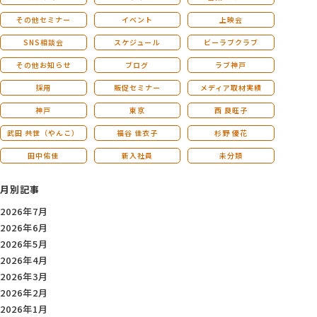
その他セミナー
イベント
上映会
SNS相談会
スケジュール
ビーラブクラブ
その他お知らせ
ブログ
ラブ神戸
採用
販促セミナー
メディア取材実績
神戸
東京
西 良旺子
武田 共世（やんこ）
福谷 佳衣子
杉野 優花
田中佑佳
新入社員
未分類
月別記事
2026年7月
2026年6月
2026年5月
2026年4月
2026年3月
2026年2月
2026年1月