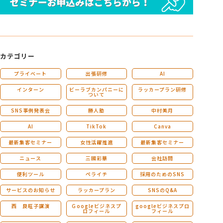
カテゴリー
プライベート
出張研修
AI
インターン
ビーラブカンパニーに
ラッカープラン研修
ついて
SNS事例発表会
勝人塾
中村美月
AI
TikTok
Canva
最新集客セミナー
女性活躍推進
最新集客セミナー
ニュース
三國彩華
会社訪問
便利ツール
ペライチ
採用のためのSNS
サービスのお知らせ
ラッカープラン
SNSのQ&A
西 良旺子講演
Ｇoogleビジネスプ
googleビジネスプロ
ロフィール
フィール