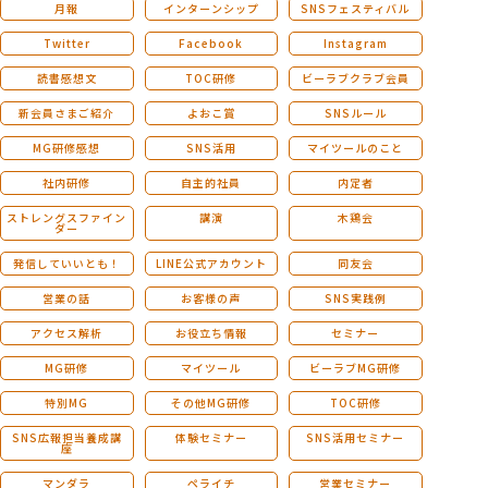
月報
インターンシップ
SNSフェスティバル
Twitter
Facebook
Instagram
読書感想文
TOC研修
ビーラブクラブ会員
新会員さまご紹介
よおこ賞
SNSルール
MG研修感想
SNS活用
マイツールのこと
社内研修
自主的社員
内定者
ストレングスファイン
講演
木鶏会
ダー
発信していいとも！
LINE公式アカウント
同友会
営業の話
お客様の声
SNS実践例
アクセス解析
お役立ち情報
セミナー
MG研修
マイツール
ビーラブMG研修
特別MG
その他MG研修
TOC研修
SNS広報担当養成講
体験セミナー
SNS活用セミナー
座
マンダラ
ペライチ
営業セミナー