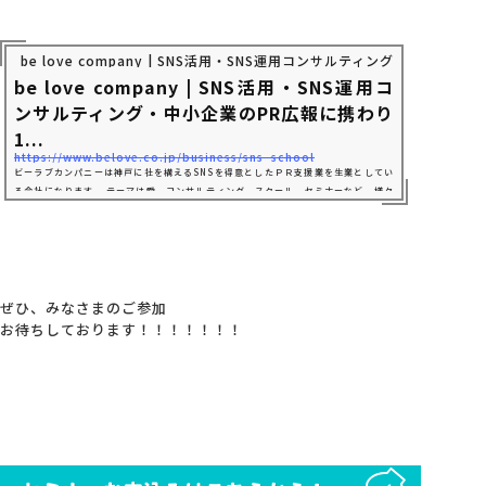
be love company | SNS活用・SNS運用コンサルティング・中小企
be love company | SNS活用・SNS運用コ
ンサルティング・中小企業のPR広報に携わり
1...
https://www.belove.co.jp/business/sns_school
ビーラブカンパニーは神戸に社を構えるSNSを得意としたＰＲ支援業を生業としてい
る会社になります。 テーマは愛。コンサルティング、スクール、セミナーなど、様々
な方法でSNSやソーシャルメディアの企業への導入をサポートし、SNS広報を用いた
売れる仕組みづくりのお手伝いや研修を行う会社です。
ぜひ、みなさまのご参加
お待ちしております！！！！！！！