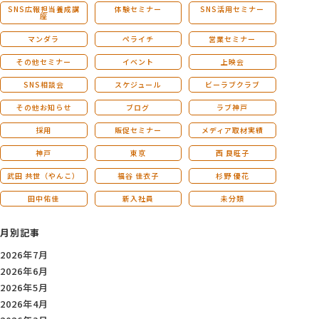
SNS広報担当養成講
体験セミナー
SNS活用セミナー
座
マンダラ
ペライチ
営業セミナー
その他セミナー
イベント
上映会
SNS相談会
スケジュール
ビーラブクラブ
その他お知らせ
ブログ
ラブ神戸
採用
販促セミナー
メディア取材実績
神戸
東京
西 良旺子
武田 共世（やんこ）
福谷 佳衣子
杉野 優花
田中佑佳
新入社員
未分類
月別記事
2026年7月
2026年6月
2026年5月
2026年4月