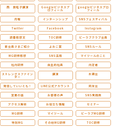
西 良旺子講演
Ｇoogleビジネスプ
googleビジネスプロ
ロフィール
フィール
月報
インターンシップ
SNSフェスティバル
Twitter
Facebook
Instagram
読書感想文
TOC研修
ビーラブクラブ会員
新会員さまご紹介
よおこ賞
SNSルール
MG研修感想
SNS活用
マイツールのこと
社内研修
自主的社員
内定者
ストレングスファイン
講演
木鶏会
ダー
発信していいとも！
LINE公式アカウント
同友会
営業の話
お客様の声
SNS実践例
アクセス解析
お役立ち情報
セミナー
MG研修
マイツール
ビーラブMG研修
特別MG
その他MG研修
TOC研修