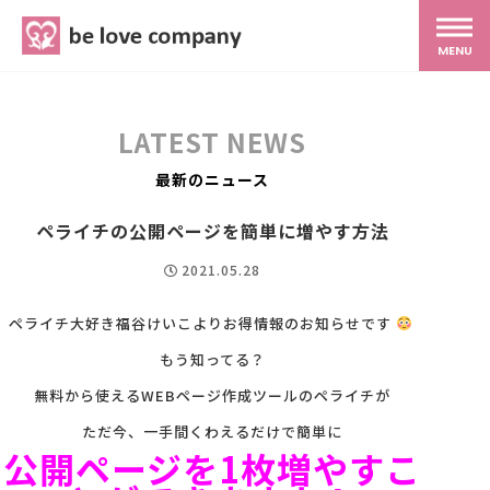
belove.co.jp
MENU
ホーム
LATEST NEWS
サービス
最新のニュース
ペライチの公開ページを簡単に増やす方法
SNS広報
2021.05.28
MG研修
ペライチ大好き福谷けいこよりお得情報のお知らせです
もう知ってる？
スタッフ紹介
無料から使えるWEBページ作成ツールのペライチが
ただ今、一手間くわえるだけで簡単に
公開ページを1枚増やすこ
最新ブログ