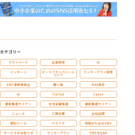
カテゴリー
プライベート
出張研修
AI
インターン
ビーラブカンパニーに
ラッカープラン研修
ついて
SNS事例発表会
勝人塾
中村美月
AI
TikTok
Canva
最新集客セミナー
女性活躍推進
最新集客セミナー
ニュース
三國彩華
会社訪問
便利ツール
ペライチ
採用のためのSNS
サービスのお知らせ
ラッカープラン
SNSのQ&A