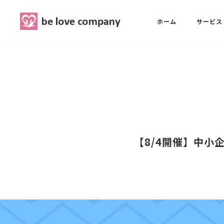
belove.co.jp
ホーム
サービス
ホーム
SNS広報担当養成講座
西 良旺子
サービス
SNS広報担当養成講座
SNS広報
三國 彩華
【8/4開催】中小
MG研修
ブランディングPRパッケージ
スタッフ紹介
最新ブログ