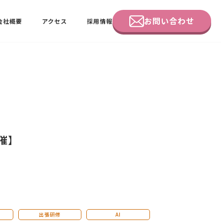
お問い合わせ
会社概要
アクセス
採用情報
企業研修
田中 佑佳
ビーラブクラブ会員様向けページ
催】
出張研修
AI