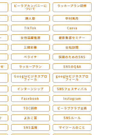
ビーラブカンパニーに
ラッカープラン研修
ついて
ストレングスファインダー研修
会
勝人塾
中村美月
TikTok
Canva
ー
女性活躍推進
最新集客セミナー
三國彩華
会社訪問
ペライチ
採用のためのSNS
らせ
ラッカープラン
SNSのQ&A
演
Ｇoogleビジネスプロ
googleビジネスプロ
フィール
フィール
インターンシップ
SNSフェスティバル
Facebook
Instagram
TOC研修
ビーラブクラブ会員
介
よおこ賞
SNSルール
SNS活用
マイツールのこと