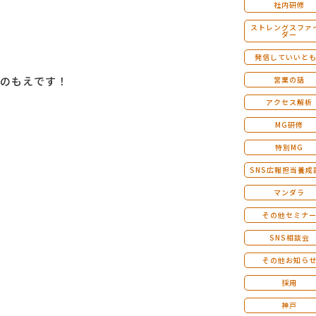
社内研修
ストレングスファ
ダー
発信していいと
のもえです！
営業の話
アクセス解析
MG研修
特別MG
SNS広報担当養成
マンダラ
その他セミナ
SNS相談会
その他お知ら
採用
神戸