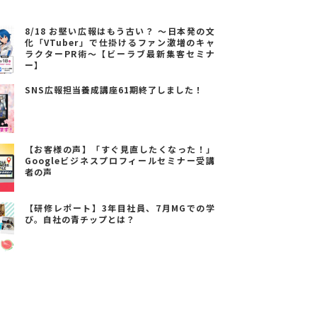
8/18 お堅い広報はもう古い？ ～日本発の文
化「VTuber」で仕掛けるファン激増のキャ
ラクターPR術～【ビーラブ最新集客セミナ
ー】
SNS広報担当養成講座61期終了しました！
【お客様の声】「すぐ見直したくなった！」
Googleビジネスプロフィールセミナー受講
者の声
【研修レポート】3年目社員、7月MGでの学
び。自社の青チップとは？