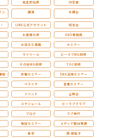
自主的社員
内定者
イン
講演
木鶏会
も！
LINE公式アカウント
同友会
お客様の声
SNS実践例
お役立ち情報
セミナー
マイツール
ビーラブMG研修
その他MG研修
TOC研修
講座
体験セミナー
SNS活用セミナー
ペライチ
営業セミナー
ー
イベント
上映会
スケジュール
ビーラブクラブ
せ
ブログ
ラブ神戸
販促セミナー
メディア取材実績
東京
西 良旺子