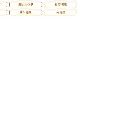
こ）
福谷 佳衣子
杉野 優花
新入社員
未分類