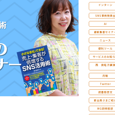
インターン
マンダラ人生計画セミナー
SNS事例発表
AI
最新集客セミナ
ニュース
便利ツール
サービスのお知
西 良旺子講
月報
Twitter
読書感想文
新会員さまご紹
MG研修感想