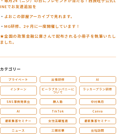
・毎月24（ニシ）の日にプレゼントが当たる！西良旺子公式L
INEでお友達追加を
・
よおこの部屋アーカイブで見れます。
・
MG研修、2ヶ月に一度開催しています！
★全国の政策金融公庫さんで配布される小冊子を執筆いたし
ました。
カテゴリー
プライベート
出張研修
AI
インターン
ビーラブカンパニーに
ラッカープラン研修
ついて
SNS事例発表会
勝人塾
中村美月
AI
TikTok
Canva
最新集客セミナー
女性活躍推進
最新集客セミナー
ニュース
三國彩華
会社訪問