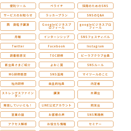
便利ツール
ペライチ
採用のためのSNS
サービスのお知らせ
ラッカープラン
SNSのQ&A
西 良旺子講演
Ｇoogleビジネスプ
googleビジネスプロ
ロフィール
フィール
月報
インターンシップ
SNSフェスティバル
Twitter
Facebook
Instagram
読書感想文
TOC研修
ビーラブクラブ会員
新会員さまご紹介
よおこ賞
SNSルール
MG研修感想
SNS活用
マイツールのこと
社内研修
自主的社員
内定者
ストレングスファイン
講演
木鶏会
ダー
発信していいとも！
LINE公式アカウント
同友会
営業の話
お客様の声
SNS実践例
アクセス解析
お役立ち情報
セミナー