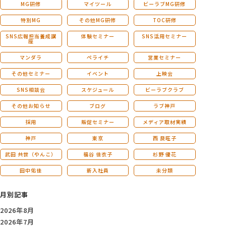
MG研修
マイツール
ビーラブMG研修
特別MG
その他MG研修
TOC研修
SNS広報担当養成講
体験セミナー
SNS活用セミナー
座
マンダラ
ペライチ
営業セミナー
その他セミナー
イベント
上映会
SNS相談会
スケジュール
ビーラブクラブ
その他お知らせ
ブログ
ラブ神戸
採用
販促セミナー
メディア取材実績
神戸
東京
西 良旺子
武田 共世（やんこ）
福谷 佳衣子
杉野 優花
田中佑佳
新入社員
未分類
月別記事
2026年8月
2026年7月