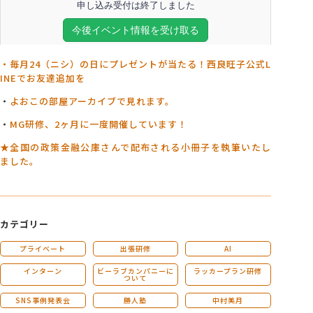
・毎月24（ニシ）の日にプレゼントが当たる！西良旺子公式L
INEでお友達追加を
・
よおこの部屋アーカイブで見れます。
・
MG研修、2ヶ月に一度開催しています！
★全国の政策金融公庫さんで配布される小冊子を執筆いたし
ました。
カテゴリー
プライベート
出張研修
AI
インターン
ビーラブカンパニーに
ラッカープラン研修
ついて
SNS事例発表会
勝人塾
中村美月