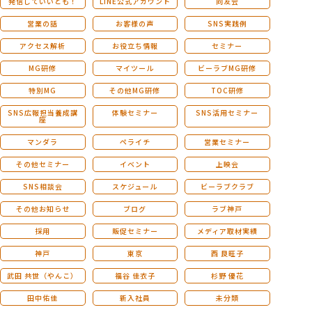
発信していいとも！
LINE公式アカウント
同友会
営業の話
お客様の声
SNS実践例
アクセス解析
お役立ち情報
セミナー
MG研修
マイツール
ビーラブMG研修
特別MG
その他MG研修
TOC研修
SNS広報担当養成講
体験セミナー
SNS活用セミナー
座
マンダラ
ペライチ
営業セミナー
その他セミナー
イベント
上映会
SNS相談会
スケジュール
ビーラブクラブ
その他お知らせ
ブログ
ラブ神戸
採用
販促セミナー
メディア取材実績
神戸
東京
西 良旺子
武田 共世（やんこ）
福谷 佳衣子
杉野 優花
田中佑佳
新入社員
未分類