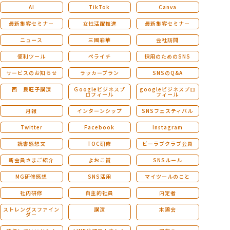
AI
TikTok
Canva
最新集客セミナー
女性活躍推進
最新集客セミナー
ニュース
三國彩華
会社訪問
便利ツール
ペライチ
採用のためのSNS
サービスのお知らせ
ラッカープラン
SNSのQ&A
西 良旺子講演
Ｇoogleビジネスプ
googleビジネスプロ
ロフィール
フィール
月報
インターンシップ
SNSフェスティバル
Twitter
Facebook
Instagram
読書感想文
TOC研修
ビーラブクラブ会員
新会員さまご紹介
よおこ賞
SNSルール
MG研修感想
SNS活用
マイツールのこと
社内研修
自主的社員
内定者
ストレングスファイン
講演
木鶏会
ダー