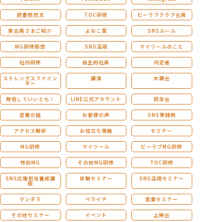
読書感想文
TOC研修
ビーラブクラブ会員
新会員さまご紹介
よおこ賞
SNSルール
MG研修感想
SNS活用
マイツールのこと
社内研修
自主的社員
内定者
ストレングスファイン
講演
木鶏会
ダー
発信していいとも！
LINE公式アカウント
同友会
営業の話
お客様の声
SNS実践例
アクセス解析
お役立ち情報
セミナー
MG研修
マイツール
ビーラブMG研修
特別MG
その他MG研修
TOC研修
SNS広報担当養成講
体験セミナー
SNS活用セミナー
座
マンダラ
ペライチ
営業セミナー
その他セミナー
イベント
上映会