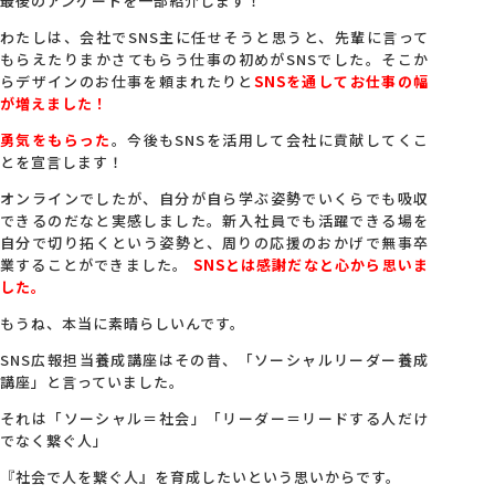
最後のアンケートを一部紹介します！
わたしは、会社でSNS主に任せそうと思うと、先輩に言って
もらえたりまかさてもらう仕事の初めがSNSでした。そこか
らデザインのお仕事を頼まれたりと
SNSを通してお仕事の幅
が増えました！
勇気をもらった
。今後もSNSを活用して会社に貢献してくこ
とを宣言します！
オンラインでしたが、自分が自ら学ぶ姿勢でいくらでも吸収
できるのだなと実感しました。新入社員でも活躍できる場を
自分で切り拓くという姿勢と、周りの応援のおかげで無事卒
業することができました。
SNSとは感謝だなと心から思いま
した。
もうね、本当に素晴らしいんです。
SNS広報担当養成講座はその昔、「ソーシャルリーダー養成
講座」と言っていました。
それは「ソーシャル＝社会」「リーダー＝リードする人だけ
でなく繋ぐ人」
『社会で人を繋ぐ人』を育成したいという思いからです。