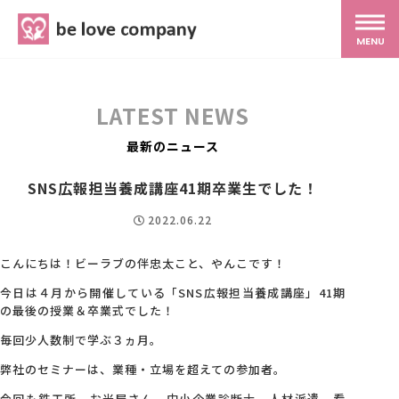
belove.co.jp
MENU
ホーム
LATEST NEWS
サービス
最新のニュース
SNS広報担当養成講座41期卒業生でした！
SNS広報
2022.06.22
MG研修
こんにちは！ビーラブの伴忠太こと、やんこです！
今日は４月から開催している「SNS広報担当養成講座」41期
の最後の授業＆卒業式でした！
スタッフ紹介
毎回少人数制で学ぶ３ヵ月。
弊社のセミナーは、業種・立場を超えての参加者。
最新ブログ
今回も鉄工所、お米屋さん、中小企業診断士、人材派遣、看