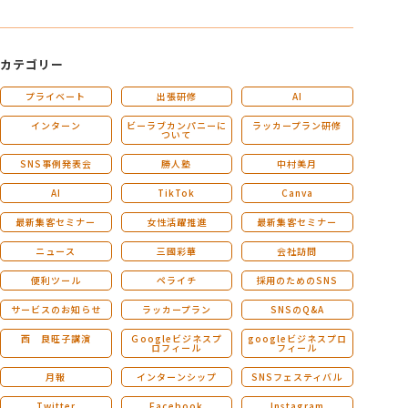
カテゴリー
プライベート
出張研修
AI
インターン
ビーラブカンパニーに
ラッカープラン研修
ついて
SNS事例発表会
勝人塾
中村美月
AI
TikTok
Canva
最新集客セミナー
女性活躍推進
最新集客セミナー
ニュース
三國彩華
会社訪問
便利ツール
ペライチ
採用のためのSNS
サービスのお知らせ
ラッカープラン
SNSのQ&A
西 良旺子講演
Ｇoogleビジネスプ
googleビジネスプロ
ロフィール
フィール
月報
インターンシップ
SNSフェスティバル
Twitter
Facebook
Instagram