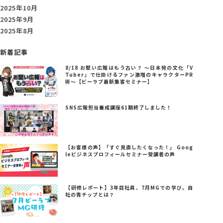
2025年10月
2025年9月
2025年8月
新着記事
8/18 お堅い広報はもう古い？ ～日本発の文化「V
Tuber」で仕掛けるファン激増のキャラクターPR
術～【ビーラブ最新集客セミナー】
SNS広報担当養成講座61期終了しました！
【お客様の声】「すぐ見直したくなった！」 Goog
leビジネスプロフィールセミナー受講者の声
【研修レポート】3年目社員、7月MGでの学び。自
社の青チップとは？