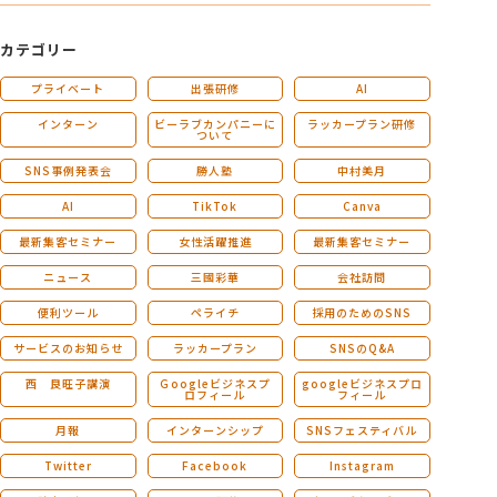
カテゴリー
プライベート
出張研修
AI
インターン
ビーラブカンパニーに
ラッカープラン研修
ついて
SNS事例発表会
勝人塾
中村美月
AI
TikTok
Canva
最新集客セミナー
女性活躍推進
最新集客セミナー
ニュース
三國彩華
会社訪問
便利ツール
ペライチ
採用のためのSNS
サービスのお知らせ
ラッカープラン
SNSのQ&A
西 良旺子講演
Ｇoogleビジネスプ
googleビジネスプロ
ロフィール
フィール
月報
インターンシップ
SNSフェスティバル
Twitter
Facebook
Instagram