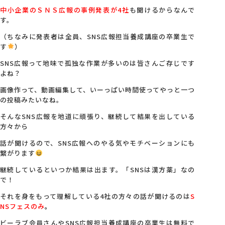
中小企業のＳＮＳ広報の事例発表が4社
も聞けるからなんで
す。
会社概要
（ちなみに発表者は全員、SNS広報担当養成講座の卒業生で
す
）
アクセス
SNS広報って地味で孤独な作業が多いのは皆さんご存じです
よね？
採用情報
画像作って、動画編集して、いーっぱい時間使ってやっと一つ
の投稿みたいなね。
そんなSNS広報を地道に頑張り、継続して結果を出している
お問い合わせ
方々から
話が聞けるので、SNS広報へのやる気やモチベーションにも
繋がります
継続しているといつか結果は出ます。「SNSは漢方薬」なの
で！
それを身をもって理解している4社の方々の話が聞けるのは
S
NSフェスのみ
。
ビーラブ会員さんやSNS広報担当養成講座の卒業生は無料で