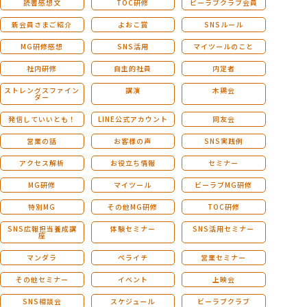
読書感想文
TOC研修
ビーラブクラブ会員
新会員さまご紹介
よおこ賞
SNSルール
MG研修感想
SNS活用
マイツールのこと
社内研修
自主的社員
内定者
ストレングスファイン
講演
木鶏会
ダー
発信していいとも！
LINE公式アカウント
同友会
営業の話
お客様の声
SNS実践例
アクセス解析
お役立ち情報
セミナー
MG研修
マイツール
ビーラブMG研修
特別MG
その他MG研修
TOC研修
SNS広報担当養成講
体験セミナー
SNS活用セミナー
座
マンダラ
ペライチ
営業セミナー
その他セミナー
イベント
上映会
SNS相談会
スケジュール
ビーラブクラブ