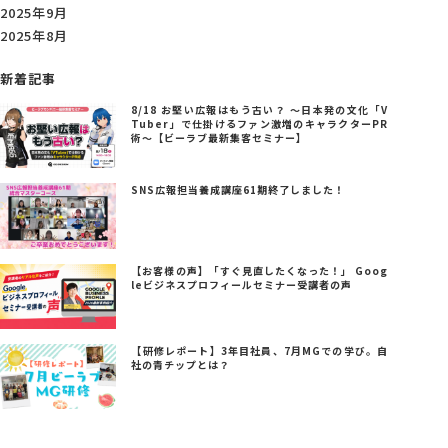
2025年9月
2025年8月
新着記事
8/18 お堅い広報はもう古い？ ～日本発の文化「V
Tuber」で仕掛けるファン激増のキャラクターPR
術～【ビーラブ最新集客セミナー】
SNS広報担当養成講座61期終了しました！
【お客様の声】「すぐ見直したくなった！」 Goog
leビジネスプロフィールセミナー受講者の声
【研修レポート】3年目社員、7月MGでの学び。自
社の青チップとは？