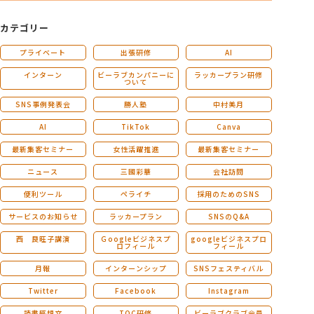
カテゴリー
プライベート
出張研修
AI
インターン
ビーラブカンパニーに
ラッカープラン研修
ついて
SNS事例発表会
勝人塾
中村美月
AI
TikTok
Canva
最新集客セミナー
女性活躍推進
最新集客セミナー
ニュース
三國彩華
会社訪問
便利ツール
ペライチ
採用のためのSNS
サービスのお知らせ
ラッカープラン
SNSのQ&A
西 良旺子講演
Ｇoogleビジネスプ
googleビジネスプロ
ロフィール
フィール
月報
インターンシップ
SNSフェスティバル
Twitter
Facebook
Instagram
読書感想文
TOC研修
ビーラブクラブ会員