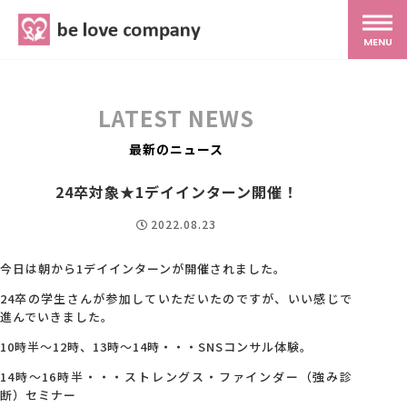
belove.co.jp
MENU
ホーム
LATEST NEWS
サービス
最新のニュース
24卒対象★1デイインターン開催！
SNS広報
2022.08.23
MG研修
今日は朝から1デイインターンが開催されました。
24卒の学生さんが参加していただいたのですが、いい感じで
進んでいきました。
スタッフ紹介
10時半～12時、13時～14時・・・SNSコンサル体験。
14時～16時半・・・ストレングス・ファインダー（強み診
最新ブログ
断）セミナー