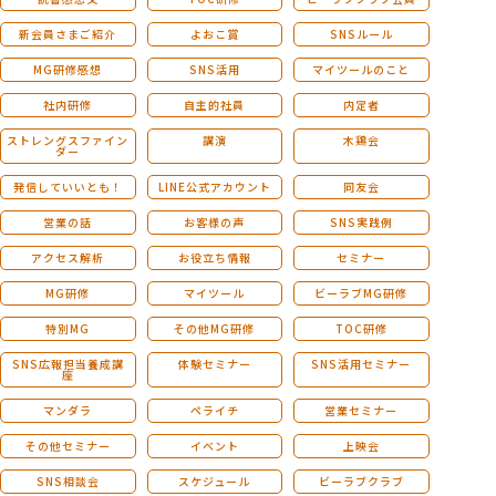
新会員さまご紹介
よおこ賞
SNSルール
MG研修感想
SNS活用
マイツールのこと
社内研修
自主的社員
内定者
ストレングスファイン
講演
木鶏会
ダー
発信していいとも！
LINE公式アカウント
同友会
営業の話
お客様の声
SNS実践例
アクセス解析
お役立ち情報
セミナー
MG研修
マイツール
ビーラブMG研修
特別MG
その他MG研修
TOC研修
SNS広報担当養成講
体験セミナー
SNS活用セミナー
座
マンダラ
ペライチ
営業セミナー
その他セミナー
イベント
上映会
SNS相談会
スケジュール
ビーラブクラブ