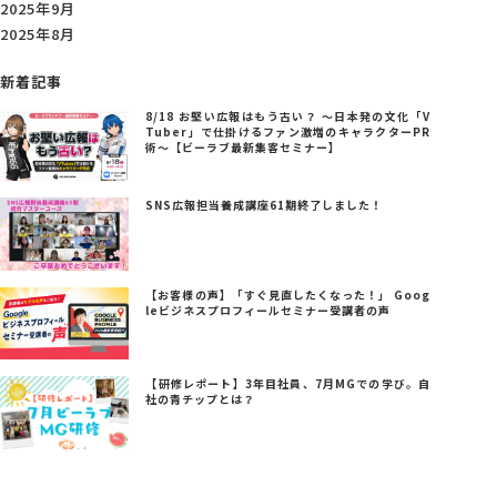
2025年9月
2025年8月
新着記事
8/18 お堅い広報はもう古い？ ～日本発の文化「V
Tuber」で仕掛けるファン激増のキャラクターPR
術～【ビーラブ最新集客セミナー】
SNS広報担当養成講座61期終了しました！
【お客様の声】「すぐ見直したくなった！」 Goog
leビジネスプロフィールセミナー受講者の声
【研修レポート】3年目社員、7月MGでの学び。自
社の青チップとは？