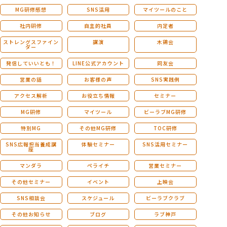
MG研修感想
SNS活用
マイツールのこと
社内研修
自主的社員
内定者
ストレングスファイン
講演
木鶏会
ダー
発信していいとも！
LINE公式アカウント
同友会
営業の話
お客様の声
SNS実践例
アクセス解析
お役立ち情報
セミナー
MG研修
マイツール
ビーラブMG研修
特別MG
その他MG研修
TOC研修
SNS広報担当養成講
体験セミナー
SNS活用セミナー
座
マンダラ
ペライチ
営業セミナー
その他セミナー
イベント
上映会
SNS相談会
スケジュール
ビーラブクラブ
その他お知らせ
ブログ
ラブ神戸