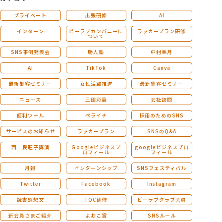
プライベート
出張研修
AI
インターン
ビーラブカンパニーに
ラッカープラン研修
ついて
SNS事例発表会
勝人塾
中村美月
AI
TikTok
Canva
最新集客セミナー
女性活躍推進
最新集客セミナー
ニュース
三國彩華
会社訪問
便利ツール
ペライチ
採用のためのSNS
サービスのお知らせ
ラッカープラン
SNSのQ&A
西 良旺子講演
Ｇoogleビジネスプ
googleビジネスプロ
ロフィール
フィール
月報
インターンシップ
SNSフェスティバル
Twitter
Facebook
Instagram
読書感想文
TOC研修
ビーラブクラブ会員
新会員さまご紹介
よおこ賞
SNSルール