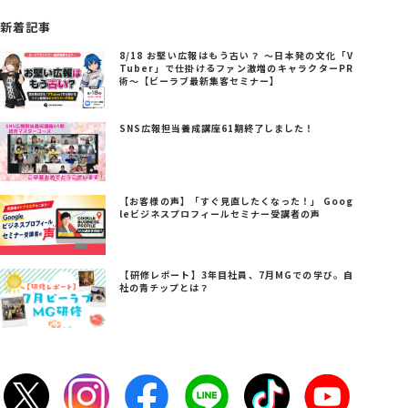
新着記事
8/18 お堅い広報はもう古い？ ～日本発の文化「V
Tuber」で仕掛けるファン激増のキャラクターPR
術～【ビーラブ最新集客セミナー】
SNS広報担当養成講座61期終了しました！
【お客様の声】「すぐ見直したくなった！」 Goog
leビジネスプロフィールセミナー受講者の声
【研修レポート】3年目社員、7月MGでの学び。自
社の青チップとは？