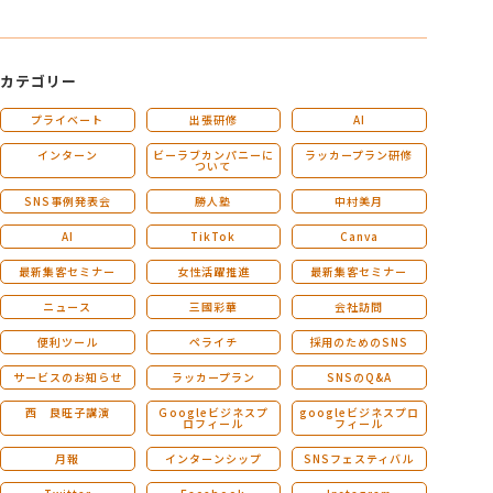
カテゴリー
プライベート
出張研修
AI
インターン
ビーラブカンパニーに
ラッカープラン研修
ついて
SNS事例発表会
勝人塾
中村美月
AI
TikTok
Canva
最新集客セミナー
女性活躍推進
最新集客セミナー
ニュース
三國彩華
会社訪問
便利ツール
ペライチ
採用のためのSNS
サービスのお知らせ
ラッカープラン
SNSのQ&A
西 良旺子講演
Ｇoogleビジネスプ
googleビジネスプロ
ロフィール
フィール
月報
インターンシップ
SNSフェスティバル