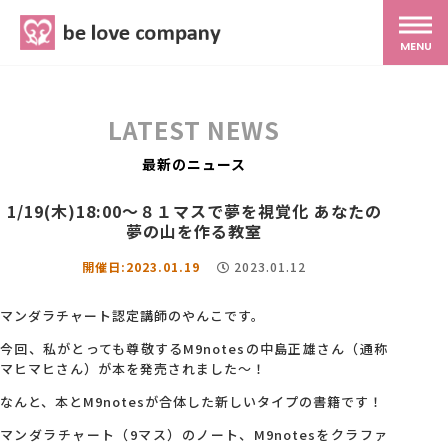
belove.co.jp
MENU
ホーム
LATEST NEWS
サービス
最新のニュース
1/19(木)18:00～８１マスで夢を視覚化 あなたの
SNS広報
夢の山を作る教室
開催日:2023.01.19
2023.01.12
MG研修
マンダラチャート認定講師のやんこです。
今回、私がとっても尊敬するM9notesの中島正雄さん（通称
スタッフ紹介
マヒマヒさん）が本を発売されました～！
なんと、本とM9notesが合体した新しいタイプの書籍です！
最新ブログ
マンダラチャート（9マス）のノート、M9notesをクラファ