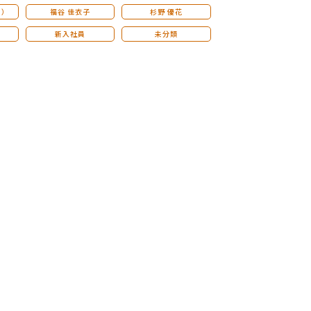
こ）
福谷 佳衣子
杉野 優花
新入社員
未分類