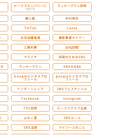
ビーラブカンパニーに
ラッカープラン研修
ついて
ストレングスファインダー研修
会
勝人塾
中村美月
TikTok
Canva
ー
女性活躍推進
最新集客セミナー
三國彩華
会社訪問
ペライチ
採用のためのSNS
らせ
ラッカープラン
SNSのQ&A
演
Ｇoogleビジネスプロ
googleビジネスプロ
フィール
フィール
インターンシップ
SNSフェスティバル
Facebook
Instagram
TOC研修
ビーラブクラブ会員
介
よおこ賞
SNSルール
SNS活用
マイツールのこと