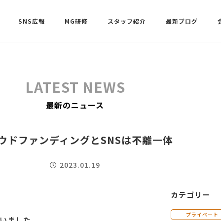
SNS広報
MG研修
スタッフ紹介
最新ブログ
SNSサポート（ビーラブクラブ）
武田 共世
LATEST NEWS
SNSサポート（ビーラブクラブ）
最新のニュース
中村 美月
ウドファンディングとSNSは不離一体
2023.01.19
カテゴリー
プライベート
いました。