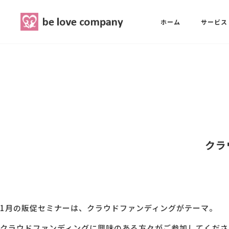
belove.co.jp
ホーム
サービス
ホーム
SNS広報担当養成講座
西 良旺子
サービス
SNS広報担当養成講座
SNS広報
三國 彩華
クラ
MG研修
ブランディングPRパッケージ
スタッフ紹介
1月の販促セミナーは、クラウドファンディングがテーマ。
最新ブログ
クラウドファンディングに興味のある方々がご参加してくださ