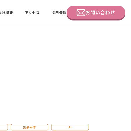
お問い合わせ
会社概要
アクセス
採用情報
企業研修
田中 佑佳
ビーラブクラブ会員様向けページ
出張研修
AI