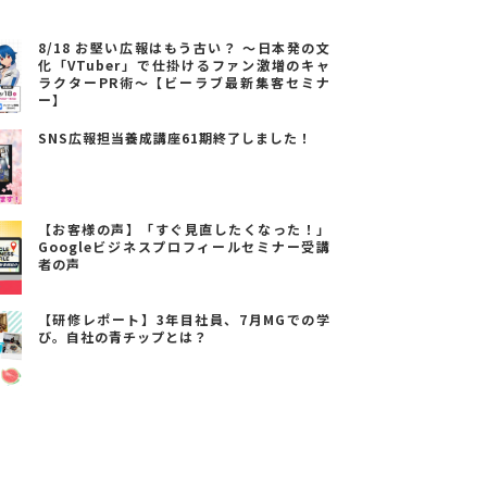
8/18 お堅い広報はもう古い？ ～日本発の文
化「VTuber」で仕掛けるファン激増のキャ
ラクターPR術～【ビーラブ最新集客セミナ
ー】
SNS広報担当養成講座61期終了しました！
【お客様の声】「すぐ見直したくなった！」
Googleビジネスプロフィールセミナー受講
者の声
【研修レポート】3年目社員、7月MGでの学
び。自社の青チップとは？