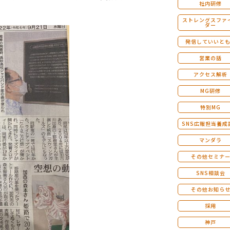
社内研修
ストレングスファ
ダー
発信していいと
営業の話
アクセス解析
MG研修
特別MG
SNS広報担当養成
マンダラ
その他セミナ
SNS相談会
その他お知ら
採用
神戸