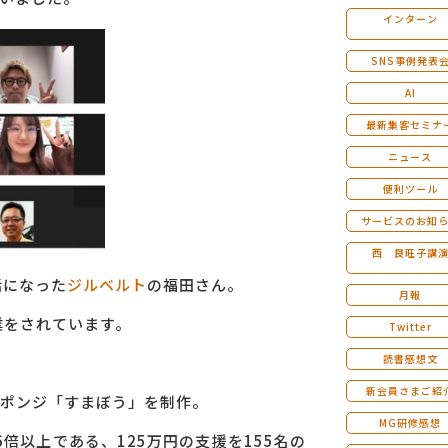
インターン
マンダラ人生計画セミナー
SNS事例発表
AI
最新集客セミナ
ニュース
便利ツール
サービスのお知
西 良旺子講
話になった
ジルベルト
の福田さん。
月報
業をされています。
Twitter
読書感想文
新会員さまご紹
ポンジ「すまぼう」を制作。
MG研修感想
倍以上である、125万円の支援を155名の