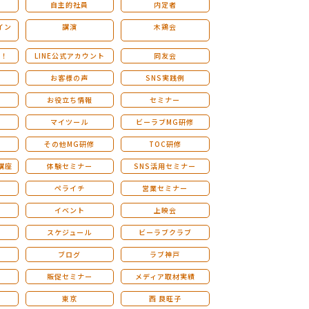
自主的社員
内定者
イン
講演
木鶏会
も！
LINE公式アカウント
同友会
お客様の声
SNS実践例
お役立ち情報
セミナー
マイツール
ビーラブMG研修
その他MG研修
TOC研修
講座
体験セミナー
SNS活用セミナー
ペライチ
営業セミナー
ー
イベント
上映会
スケジュール
ビーラブクラブ
せ
ブログ
ラブ神戸
販促セミナー
メディア取材実績
東京
西 良旺子