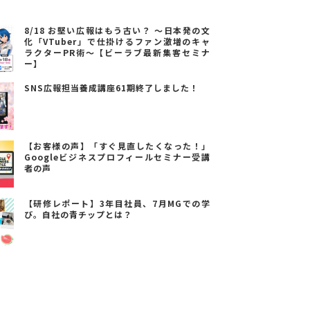
8/18 お堅い広報はもう古い？ ～日本発の文
化「VTuber」で仕掛けるファン激増のキャ
ラクターPR術～【ビーラブ最新集客セミナ
ー】
SNS広報担当養成講座61期終了しました！
【お客様の声】「すぐ見直したくなった！」
Googleビジネスプロフィールセミナー受講
者の声
【研修レポート】3年目社員、7月MGでの学
び。自社の青チップとは？