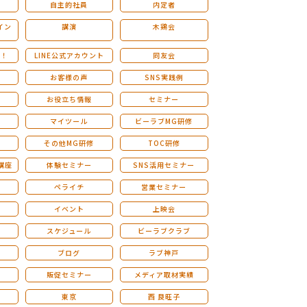
自主的社員
内定者
イン
講演
木鶏会
も！
LINE公式アカウント
同友会
お客様の声
SNS実践例
お役立ち情報
セミナー
マイツール
ビーラブMG研修
その他MG研修
TOC研修
講座
体験セミナー
SNS活用セミナー
ペライチ
営業セミナー
ー
イベント
上映会
スケジュール
ビーラブクラブ
せ
ブログ
ラブ神戸
販促セミナー
メディア取材実績
東京
西 良旺子