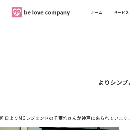
belove.co.jp
ホーム
サービス
ホーム
SNS広報担当養成講座
西 良旺子
サービス
SNS広報担当養成講座
SNS広報
三國 彩華
よりシンプ
MG研修
ブランディングPRパッケージ
スタッフ紹介
昨日よりMGレジェンドの千葉均さんが神戸に来られています
最新ブログ