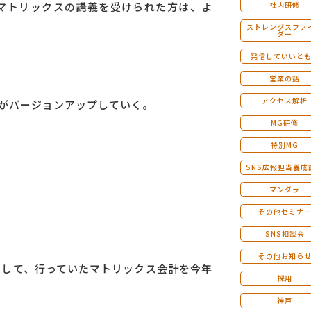
マトリックスの講義を受けられた方は、よ
社内研修
ストレングスファ
ダー
発信していいと
営業の話
アクセス解析
がバージョンアップしていく。
MG研修
特別MG
SNS広報担当養成
。
マンダラ
その他セミナ
SNS相談会
その他お知ら
動して、行っていたマトリックス会計を今年
採用
神戸