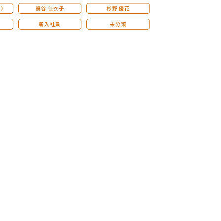
こ）
福谷 佳衣子
杉野 優花
新入社員
未分類