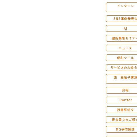
インターン
マンダラ人生計画セミナー
SNS事例発表
AI
最新集客セミナ
ニュース
便利ツール
サービスのお知
西 良旺子講
月報
Twitter
読書感想文
新会員さまご紹
MG研修感想