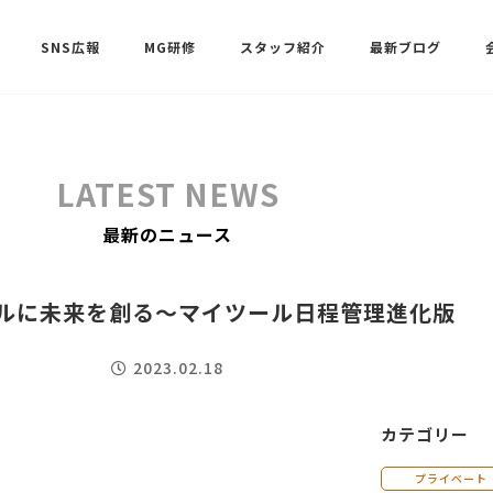
SNS広報
MG研修
スタッフ紹介
最新ブログ
SNSサポート（ビーラブクラブ）
武田 共世
LATEST NEWS
SNSサポート（ビーラブクラブ）
最新のニュース
中村 美月
ルに未来を創る～マイツール日程管理進化版
2023.02.18
カテゴリー
。
プライベート