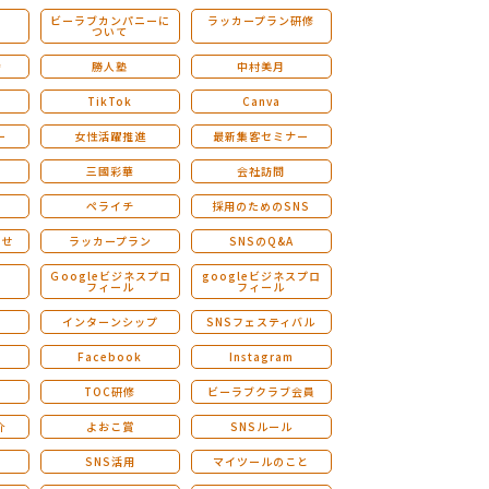
ビーラブカンパニーに
ラッカープラン研修
ついて
ストレングスファインダー研修
会
勝人塾
中村美月
TikTok
Canva
ー
女性活躍推進
最新集客セミナー
三國彩華
会社訪問
ペライチ
採用のためのSNS
らせ
ラッカープラン
SNSのQ&A
演
Ｇoogleビジネスプロ
googleビジネスプロ
フィール
フィール
インターンシップ
SNSフェスティバル
Facebook
Instagram
TOC研修
ビーラブクラブ会員
介
よおこ賞
SNSルール
SNS活用
マイツールのこと