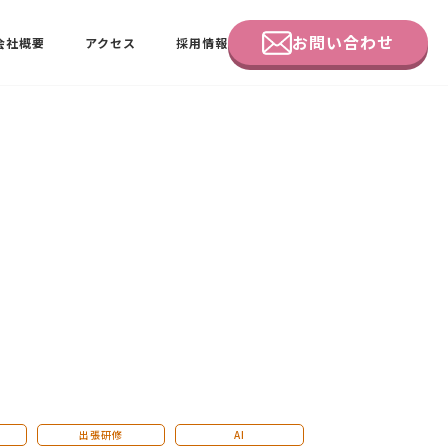
お問い合わせ
会社概要
アクセス
採用情報
企業研修
田中 佑佳
ビーラブクラブ会員様向けページ
出張研修
AI