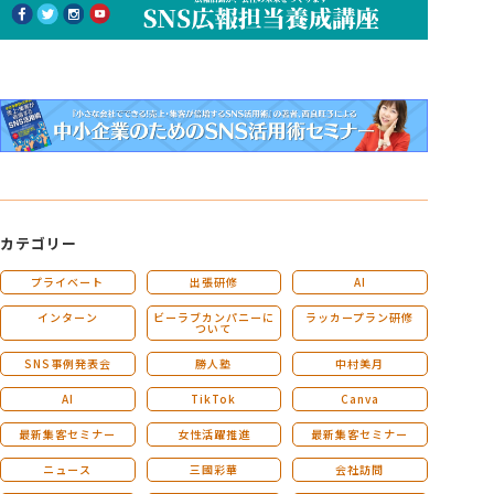
カテゴリー
プライベート
出張研修
AI
インターン
ビーラブカンパニーに
ラッカープラン研修
ついて
SNS事例発表会
勝人塾
中村美月
AI
TikTok
Canva
最新集客セミナー
女性活躍推進
最新集客セミナー
ニュース
三國彩華
会社訪問