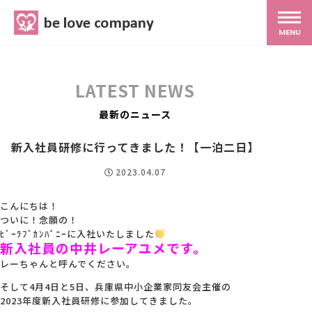
belove.co.jp
MENU
ホーム
LATEST NEWS
サービス
最新のニュース
新入社員研修に行ってきました！【一泊二日】
SNS広報
2023.04.07
MG研修
こんにちは！
ついに！念願の！
ﾋﾞｰﾗﾌﾞｶﾝﾊﾟﾆｰに入社いたしました
新入社員の中井レーアユメです。
スタッフ紹介
レーちゃんと呼んでください。
そして4月4日と5日、兵庫県中小企業家同友会主催の
最新ブログ
2023年度新入社員研修に参加してきました。