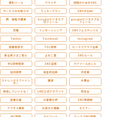
便利ツール
ペライチ
採用のためのSNS
サービスのお知らせ
ラッカープラン
SNSのQ&A
西 良旺子講演
Ｇoogleビジネスプ
googleビジネスプロ
ロフィール
フィール
月報
インターンシップ
SNSフェスティバル
Twitter
Facebook
Instagram
読書感想文
TOC研修
ビーラブクラブ会員
新会員さまご紹介
よおこ賞
SNSルール
MG研修感想
SNS活用
マイツールのこと
社内研修
自主的社員
内定者
ストレングスファイン
講演
木鶏会
ダー
発信していいとも！
LINE公式アカウント
同友会
営業の話
お客様の声
SNS実践例
アクセス解析
お役立ち情報
セミナー
MG研修
マイツール
ビーラブMG研修