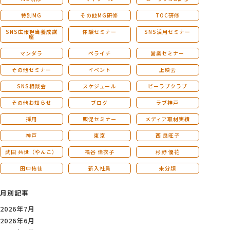
特別MG
その他MG研修
TOC研修
SNS広報担当養成講
体験セミナー
SNS活用セミナー
座
マンダラ
ペライチ
営業セミナー
その他セミナー
イベント
上映会
SNS相談会
スケジュール
ビーラブクラブ
その他お知らせ
ブログ
ラブ神戸
採用
販促セミナー
メディア取材実績
神戸
東京
西 良旺子
武田 共世（やんこ）
福谷 佳衣子
杉野 優花
田中佑佳
新入社員
未分類
月別記事
2026年7月
2026年6月