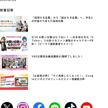
新着記事
「採用する企業」から「選ばれる企業」へ。学生と
の対話から考えた採用広報
8/18 お堅い広報はもう古い？ ～日本発の文化「V
Tuber」で仕掛けるファン激増のキャラクターPR
術～【ビーラブ最新集客セミナー】
SNS広報担当養成講座61期終了しました！
【お客様の声】「すぐ見直したくなった！」 Goog
leビジネスプロフィールセミナー受講者の声