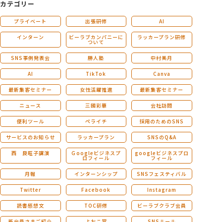
カテゴリー
プライベート
出張研修
AI
インターン
ビーラブカンパニーに
ラッカープラン研修
ついて
SNS事例発表会
勝人塾
中村美月
AI
TikTok
Canva
最新集客セミナー
女性活躍推進
最新集客セミナー
ニュース
三國彩華
会社訪問
便利ツール
ペライチ
採用のためのSNS
サービスのお知らせ
ラッカープラン
SNSのQ&A
西 良旺子講演
Ｇoogleビジネスプ
googleビジネスプロ
ロフィール
フィール
月報
インターンシップ
SNSフェスティバル
Twitter
Facebook
Instagram
読書感想文
TOC研修
ビーラブクラブ会員
新会員さまご紹介
よおこ賞
SNSルール