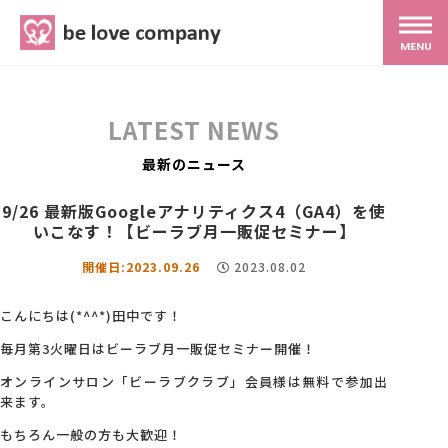
belove.co.jp
MENU
ホーム
LATEST NEWS
サービス
最新のニュース
9/26 最新版Googleアナリティクス4（GA4）を使
SNS広報
いこなす！【ビーラブ月一販促セミナー】
開催日:2023.09.26
2023.08.02
MG研修
こんにちは(*^^*)田中です！
毎月第3火曜日はビーラブ月一販促セミナー開催！
スタッフ紹介
オンラインサロン「ビーラブクラブ」会員様は無料で参加出
来ます。
最新ブログ
もちろん一般の方も大歓迎！