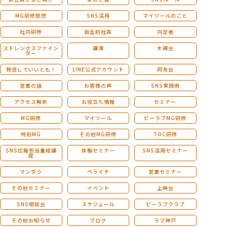
MG研修感想
SNS活用
マイツールのこと
社内研修
自主的社員
内定者
ストレングスファイン
講演
木鶏会
ダー
発信していいとも！
LINE公式アカウント
同友会
営業の話
お客様の声
SNS実践例
アクセス解析
お役立ち情報
セミナー
MG研修
マイツール
ビーラブMG研修
特別MG
その他MG研修
TOC研修
SNS広報担当養成講
体験セミナー
SNS活用セミナー
座
マンダラ
ペライチ
営業セミナー
その他セミナー
イベント
上映会
SNS相談会
スケジュール
ビーラブクラブ
その他お知らせ
ブログ
ラブ神戸