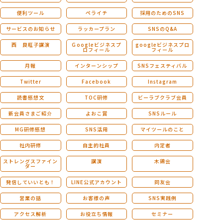
便利ツール
ペライチ
採用のためのSNS
サービスのお知らせ
ラッカープラン
SNSのQ&A
西 良旺子講演
Ｇoogleビジネスプ
googleビジネスプロ
ロフィール
フィール
月報
インターンシップ
SNSフェスティバル
Twitter
Facebook
Instagram
読書感想文
TOC研修
ビーラブクラブ会員
新会員さまご紹介
よおこ賞
SNSルール
MG研修感想
SNS活用
マイツールのこと
社内研修
自主的社員
内定者
ストレングスファイン
講演
木鶏会
ダー
発信していいとも！
LINE公式アカウント
同友会
営業の話
お客様の声
SNS実践例
アクセス解析
お役立ち情報
セミナー