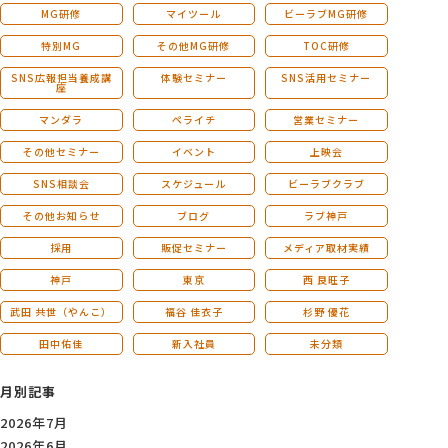
MG研修
マイツール
ビーラブMG研修
特別MG
その他MG研修
TOC研修
SNS広報担当養成講
体験セミナー
SNS活用セミナー
座
マンダラ
ペライチ
営業セミナー
その他セミナー
イベント
上映会
SNS相談会
スケジュール
ビーラブクラブ
その他お知らせ
ブログ
ラブ神戸
採用
販促セミナー
メディア取材実績
神戸
東京
西 良旺子
武田 共世（やんこ）
福谷 佳衣子
杉野 優花
田中佑佳
新入社員
未分類
月別記事
2026年7月
2026年6月