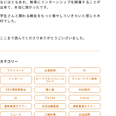
なにはともあれ、無事にインターンシップを開催することが
出来て、本当に良かったです。
学生さんと関わる機会をもっと増やしていきたいと感じた木
村でした。
ここまで読んでくださりありがとうごいざいました。
カテゴリー
プライベート
出張研修
AI
インターン
ビーラブカンパニーに
ラッカープラン研修
ついて
SNS事例発表会
勝人塾
中村美月
AI
TikTok
Canva
最新集客セミナー
女性活躍推進
最新集客セミナー
ニュース
三國彩華
会社訪問