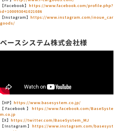
【Facebook】
https://www.facebook.com/profile.php?
id=100093041021086
【Instagram】
https://www.instagram.com/inoue_car
goods/
ベースシステム株式会社様
【HP】
https://www.basesystem.co.jp/
【Facebook】
https://www.facebook.com/BaseSyste
m.co.jp
【X】
https://twitter.com/BaseSystem_MJ
【Instagram】
https://www.instagram.com/basesyst