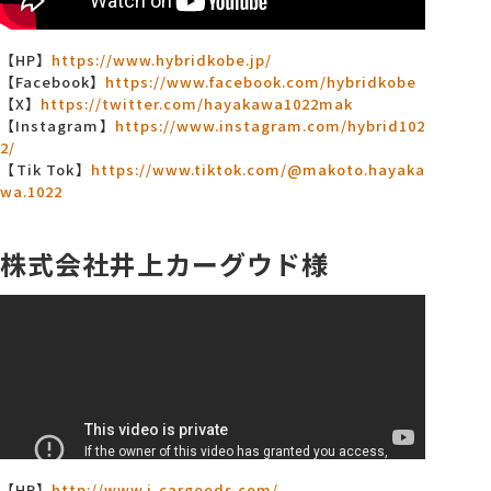
【HP】
https://www.hybridkobe.jp/
【Facebook】
https://www.facebook.com/hybridkobe
【X】
https://twitter.com/hayakawa1022mak
【Instagram】
https://www.instagram.com/hybrid102
2/
【Tik Tok】
https://www.tiktok.com/@makoto.hayaka
wa.1022
株式会社井上カーグウド様
【HP】
http://www.i-cargoods.com/