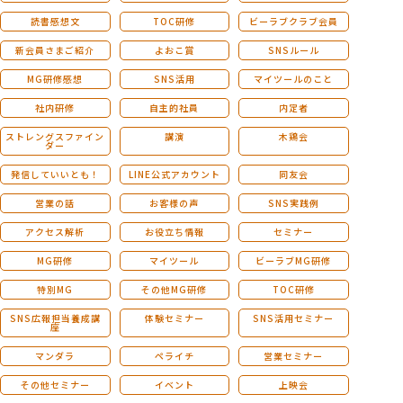
読書感想文
TOC研修
ビーラブクラブ会員
新会員さまご紹介
よおこ賞
SNSルール
MG研修感想
SNS活用
マイツールのこと
社内研修
自主的社員
内定者
ストレングスファイン
講演
木鶏会
ダー
発信していいとも！
LINE公式アカウント
同友会
営業の話
お客様の声
SNS実践例
アクセス解析
お役立ち情報
セミナー
MG研修
マイツール
ビーラブMG研修
特別MG
その他MG研修
TOC研修
SNS広報担当養成講
体験セミナー
SNS活用セミナー
座
マンダラ
ペライチ
営業セミナー
その他セミナー
イベント
上映会