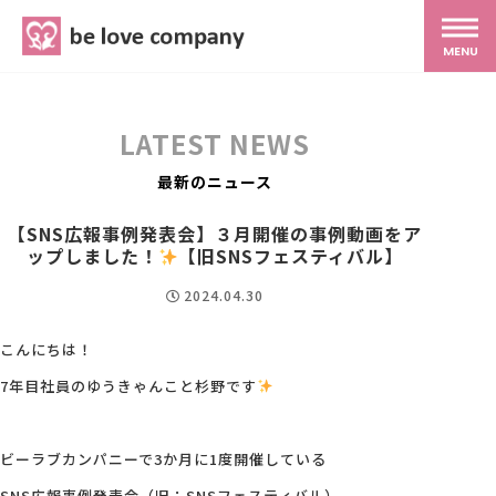
belove.co.jp
MENU
ホーム
LATEST NEWS
サービス
最新のニュース
【SNS広報事例発表会】３月開催の事例動画をア
ップしました！
SNS広報
【旧SNSフェスティバル】
2024.04.30
MG研修
こんにちは！
7年目社員のゆうきゃんこと杉野です
スタッフ紹介
ビーラブカンパニーで3か月に1度開催している
最新ブログ
SNS広報事例発表会（旧：SNSフェスティバル）