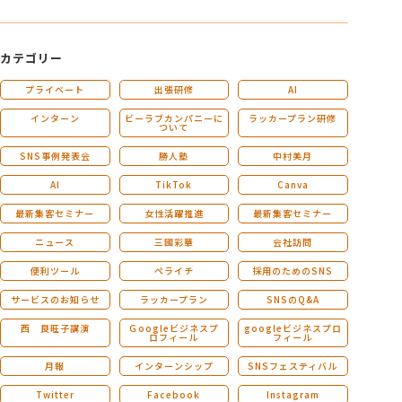
カテゴリー
プライベート
出張研修
AI
インターン
ビーラブカンパニーに
ラッカープラン研修
ついて
SNS事例発表会
勝人塾
中村美月
AI
TikTok
Canva
最新集客セミナー
女性活躍推進
最新集客セミナー
ニュース
三國彩華
会社訪問
便利ツール
ペライチ
採用のためのSNS
サービスのお知らせ
ラッカープラン
SNSのQ&A
西 良旺子講演
Ｇoogleビジネスプ
googleビジネスプロ
ロフィール
フィール
月報
インターンシップ
SNSフェスティバル
Twitter
Facebook
Instagram