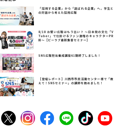
「採用する企業」から「選ばれる企業」へ。学生と
の対話から考えた採用広報
8/18 お堅い広報はもう古い？ ～日本発の文化「V
Tuber」で仕掛けるファン激増のキャラクターPR
術～【ビーラブ最新集客セミナー】
SNS広報担当養成講座61期終了しました！
【登壇レポート】川西市市民活動センター様で「教
えて！SNSセミナー」の講師を務めました！