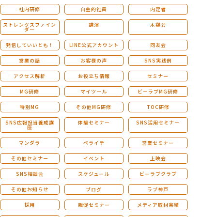
社内研修
自主的社員
内定者
ストレングスファイン
講演
木鶏会
ダー
発信していいとも！
LINE公式アカウント
同友会
営業の話
お客様の声
SNS実践例
アクセス解析
お役立ち情報
セミナー
MG研修
マイツール
ビーラブMG研修
特別MG
その他MG研修
TOC研修
SNS広報担当養成講
体験セミナー
SNS活用セミナー
座
マンダラ
ペライチ
営業セミナー
その他セミナー
イベント
上映会
SNS相談会
スケジュール
ビーラブクラブ
その他お知らせ
ブログ
ラブ神戸
採用
販促セミナー
メディア取材実績