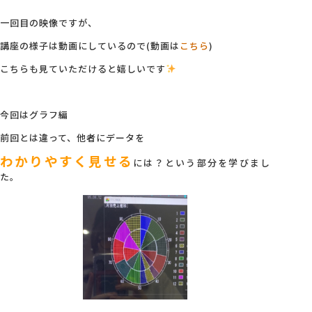
一回目の映像ですが、
会社概要
講座の様子は動画にしているので(動画は
こちら
)
こちらも見ていただけると嬉しいです
アクセス
今回はグラフ編
採用情報
前回とは違って、他者にデータを
わかりやすく見せる
には？という部分を学びまし
お問い合わせ
た。