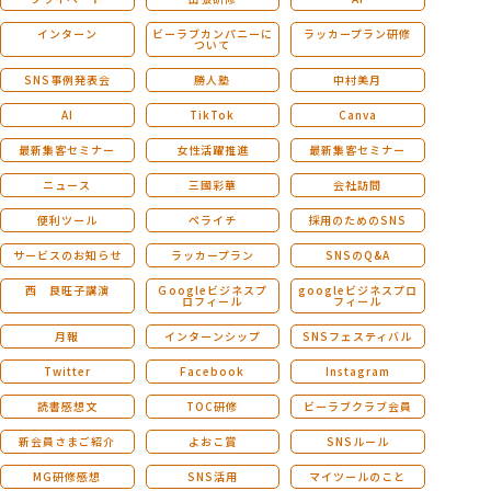
インターン
ビーラブカンパニーに
ラッカープラン研修
ついて
SNS事例発表会
勝人塾
中村美月
AI
TikTok
Canva
最新集客セミナー
女性活躍推進
最新集客セミナー
ニュース
三國彩華
会社訪問
便利ツール
ペライチ
採用のためのSNS
サービスのお知らせ
ラッカープラン
SNSのQ&A
西 良旺子講演
Ｇoogleビジネスプ
googleビジネスプロ
ロフィール
フィール
月報
インターンシップ
SNSフェスティバル
Twitter
Facebook
Instagram
読書感想文
TOC研修
ビーラブクラブ会員
新会員さまご紹介
よおこ賞
SNSルール
MG研修感想
SNS活用
マイツールのこと