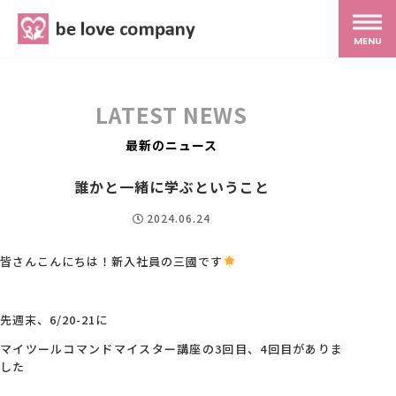
belove.co.jp
MENU
ホーム
LATEST NEWS
サービス
最新のニュース
誰かと一緒に学ぶということ
SNS広報
2024.06.24
MG研修
皆さんこんにちは！新入社員の三國です
スタッフ紹介
先週末、6/20-21に
マイツールコマンドマイスター講座の3回目、4回目がありま
した
最新ブログ