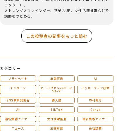
ラクター）、
ストレングスファインダー、営業力UP、女性活躍推進などで
講師をつとめる。
この投稿者の記事をもっと読む
カテゴリー
プライベート
出張研修
AI
インターン
ビーラブカンパニーに
ラッカープラン研修
ついて
SNS事例発表会
勝人塾
中村美月
AI
TikTok
Canva
最新集客セミナー
女性活躍推進
最新集客セミナー
ニュース
三國彩華
会社訪問