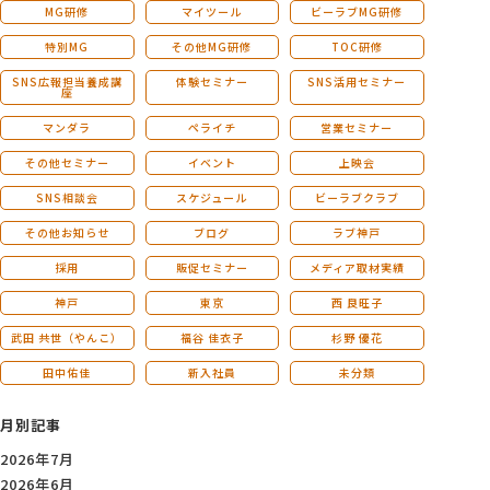
MG研修
マイツール
ビーラブMG研修
特別MG
その他MG研修
TOC研修
SNS広報担当養成講
体験セミナー
SNS活用セミナー
座
マンダラ
ペライチ
営業セミナー
その他セミナー
イベント
上映会
SNS相談会
スケジュール
ビーラブクラブ
その他お知らせ
ブログ
ラブ神戸
採用
販促セミナー
メディア取材実績
神戸
東京
西 良旺子
武田 共世（やんこ）
福谷 佳衣子
杉野 優花
田中佑佳
新入社員
未分類
月別記事
2026年7月
2026年6月