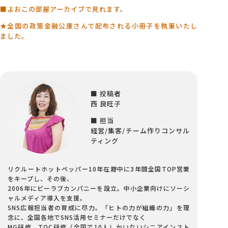
■よおこの部屋アーカイブで見れます。
★全国の政策金融公庫さんで配布される小冊子を執筆いたし
ました。
■ 投稿者
西 良旺子
■ 担当
経営/集客/チーム作りコンサル
ティング
リクルートホットペッパー10年在籍中に3年間全国TOP営業
をキープし、その後、
2006年にビーラブカンパニーを設立。中小企業向けにソーシ
ャルメディア導入を支援。
SNS広報担当者の育成に尽力。「ヒトの力が組織の力」を理
念に、全国各地でSNS活用セミナーだけでなく
MG研修、TOC研修（全国で10人しかいないシニアインスト