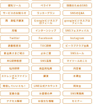
便利ツール
ペライチ
採用のためのSNS
サービスのお知らせ
ラッカープラン
SNSのQ&A
西 良旺子講演
Ｇoogleビジネスプ
googleビジネスプロ
ロフィール
フィール
月報
インターンシップ
SNSフェスティバル
Twitter
Facebook
Instagram
読書感想文
TOC研修
ビーラブクラブ会員
新会員さまご紹介
よおこ賞
SNSルール
MG研修感想
SNS活用
マイツールのこと
社内研修
自主的社員
内定者
ストレングスファイン
講演
木鶏会
ダー
発信していいとも！
LINE公式アカウント
同友会
営業の話
お客様の声
SNS実践例
アクセス解析
お役立ち情報
セミナー