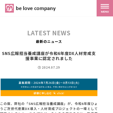
belove.co.jp
MENU
ホーム
LATEST NEWS
サービス
最新のニュース
SNS広報担当養成講座が令和6年度DX人材育成支
SNS広報
援事業に認定されました
2024.07.29
MG研修
スタッフ紹介
この度、弊社の「SNS広報担当養成講座」が、令和6年度ひょ
最新ブログ
うご次世代産業DX導入・人材育成プロジェクトの一環として