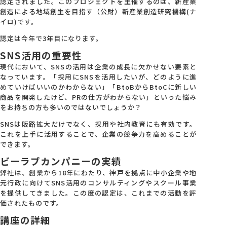
認定されました。このプロジェクトを主催するのは、新産業
創造による地域創生を目指す（公財）新産業創造研究機構(ナ
会社概要
イロ)です。
認定は今年で3年目になります。
SNS活用の重要性
アクセス
現代において、SNSの活用は企業の成長に欠かせない要素と
なっています。「採用にSNSを活用したいが、どのように進
採用情報
めていけばいいのかわからない」「BtoBからBtoCに新しい
商品を開発したけど、PRの仕方がわからない」といった悩み
をお持ちの方も多いのではないでしょうか？
お問い合わせ
SNSは販路拡大だけでなく、採用や社内教育にも有効です。
これを上手に活用することで、企業の競争力を高めることが
できます。
ビーラブカンパニーの実績
弊社は、創業から18年にわたり、神戸を拠点に中小企業や地
元行政に向けてSNS活用のコンサルティングやスクール事業
を提供してきました。この度の認定は、これまでの活動を評
価されたものです。
講座の詳細