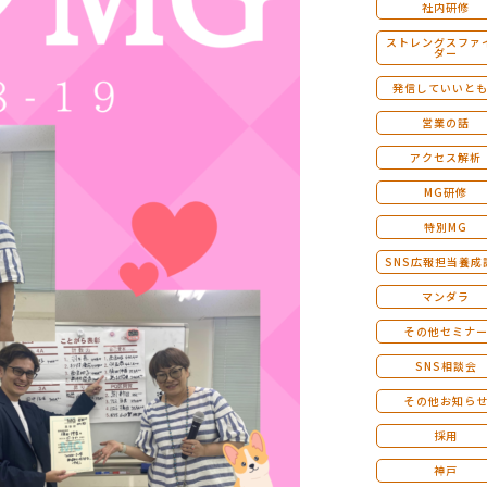
社内研修
ストレングスファ
ダー
発信していいと
営業の話
アクセス解析
MG研修
特別MG
SNS広報担当養成
マンダラ
その他セミナ
SNS相談会
その他お知ら
採用
神戸