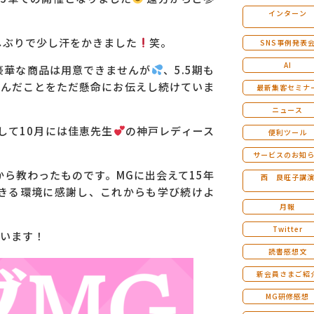
インターン
マンダラ人生計画セミナー
しぶりで少し汗をかきました
笑。
SNS事例発表
AI
。豪華な商品は用意できませんが
、5.5期も
学んだことをただ懸命にお伝えし続けていま
最新集客セミナ
ニュース
して10月には佳恵先生
の神戸レディース
便利ツール
サービスのお知
ら教わったものです。MGに出会えて15年
西 良旺子講
できる環境に感謝し、これからも学び続けよ
月報
Twitter
います！
読書感想文
新会員さまご紹
MG研修感想