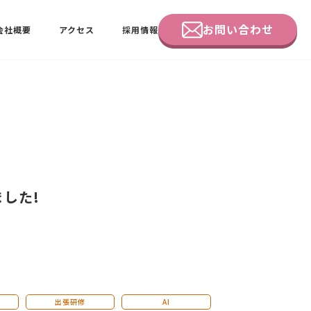
お問い合わせ
会社概要
アクセス
採用情報
企業研修
田中 佑佳
ビーラブクラブ会員様向けページ
した!
出張研修
AI