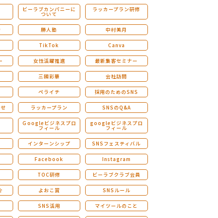
ビーラブカンパニーに
ラッカープラン研修
ついて
ストレングスファインダー研修
会
勝人塾
中村美月
TikTok
Canva
ー
女性活躍推進
最新集客セミナー
三國彩華
会社訪問
ペライチ
採用のためのSNS
らせ
ラッカープラン
SNSのQ&A
演
Ｇoogleビジネスプロ
googleビジネスプロ
フィール
フィール
インターンシップ
SNSフェスティバル
Facebook
Instagram
TOC研修
ビーラブクラブ会員
介
よおこ賞
SNSルール
SNS活用
マイツールのこと