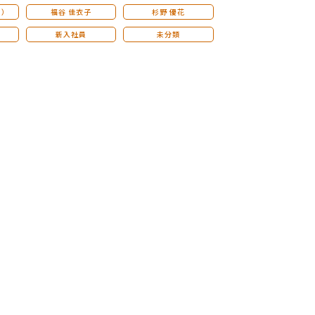
こ）
福谷 佳衣子
杉野 優花
新入社員
未分類