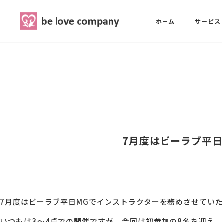
belove.co.jp
ホーム
サービス
ホーム
SNS広報担当養成講座
西 良旺子
サービス
SNS広報担当養成講座
SNS広報
三國 彩華
7月度はビーラブ平
MG研修
ブランディングPRパッケージ
スタッフ紹介
7月度はビーラブ平日MGでインストラクターを務めさせてい
最新ブログ
いつもは3～4卓での開催ですが、今回は初参加の8名を迎え