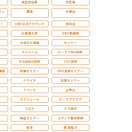
自主的社員
内定者
イン
講演
木鶏会
も！
LINE公式アカウント
同友会
お客様の声
SNS実践例
お役立ち情報
セミナー
マイツール
ビーラブMG研修
その他MG研修
TOC研修
講座
体験セミナー
SNS活用セミナー
ペライチ
営業セミナー
ー
イベント
上映会
スケジュール
ビーラブクラブ
せ
ブログ
ラブ神戸
販促セミナー
メディア取材実績
東京
西 良旺子