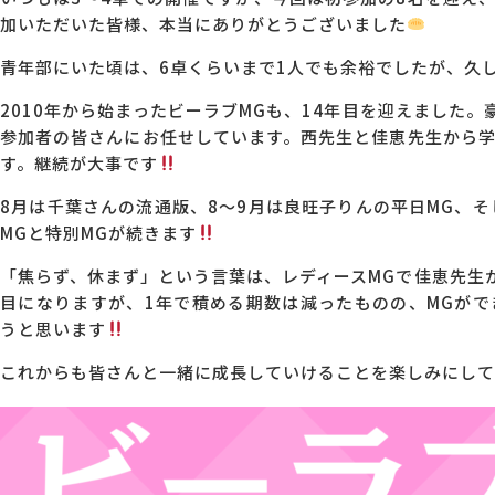
加いただいた皆様、本当にありがとうございました
MG研修
会社概要
青年部にいた頃は、6卓くらいまで1人でも余裕でしたが、久
2010年から始まったビーラブMGも、14年目を迎えました
アクセス
参加者の皆さんにお任せしています。西先生と佳恵先生から
す。継続が大事です
8月は千葉さんの流通版、8～9月は良旺子りんの平日MG、そ
採用情報
MGと特別MGが続きます
「焦らず、休まず」という言葉は、レディースMGで佳恵先生か
お問い合わせ
目になりますが、1年で積める期数は減ったものの、MGが
うと思います
これからも皆さんと一緒に成長していけることを楽しみにして