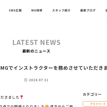
SNS広報
MG研修
スタッフ紹介
最新ブログ
SNSサポート（ビーラブクラブ）
武田 共世
LATEST NEWS
SNSサポート（ビーラブクラブ）
最新のニュース
中村 美月
日MGでインストラクターを務めさせていただきま
2024.07.31
カテゴリー
ただきました
プライベート
、5卓での開催となりました
遠方からご参